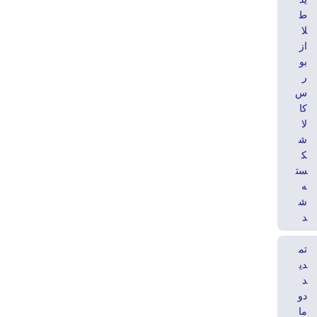
ط
لا
از
بو
ر
س
کا
لا
ش
ک
ست
ه
ش
د
تم
دی
د
دو
ما