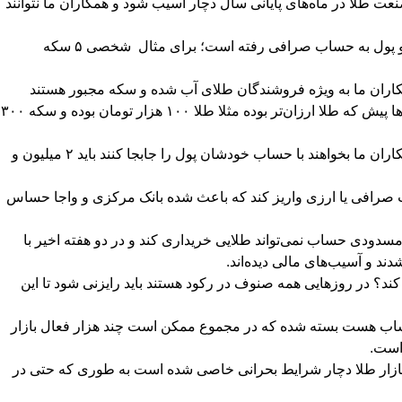
طلا در ماه‌های پایانی سال دچار آسیب شود و همکاران ما نتوانند
رییس اتحادیه طلا و جواهر تهران درباره جزییات و دلایل مسدودی حساب‌ها نیز گفت: گفته شده در بخشی از این حساب‌ها مبالغی جابجا شده و پول به حساب صرافی رفته است؛ برای مثال شخصی ۵ سکه
مکاران ما به ویژه فروشندگان طلای آب شده و سکه مجبور هستند
بخش ۲۰ تا ۳۰ مبادلات خود را در حساب‌های دیگر جابجا کنند، چون سود و درآمدشان نسبت به مالیات همخوانی ندارد. ضرایب مالیاتی از سال‌ها پیش که طلا ارزان‌تر بوده مثلا طلا ۱۰۰ هزار تومان بوده و سکه ۳۰۰
وی افزود: الان که در بهترین حالت خرید و فروش یک کیلو طلای آب شده ۱ میلیون و ۲۰۰ تا ۱ میلیون و ۵۰۰ هزار تومان سود دارد؛ اما اگر همکاران ما بخواهند با حساب خودشان پول را جابجا کنند باید ۲ میلیون و
 بتواند هزینه‌ها را مدیریت کند، مجبور است ۲۰ تا ۳۰ درصد تراکنش‌ها را به حساب صرافی یا ارزی واریز کند که باعث شده بانک مرکزی و واجا حساس
مسدودی حساب نمی‌تواند طلایی خریداری کند و در دو هفته اخیر با
ند؟ در روزهایی همه صنوف در رکود هستند باید رایزنی شود تا این
یه طلا و جواهر تهران همچنین گفت: این حساب‌ها بی دلیل و بدون کارشناسی بسته شده اما تبعات آن زیاد است. در اسفند ۴۰۰ حساب هست بسته شده که در مجموع ممکن است چند هزار فعال بازار
 است.
 بازار طلا دچار شرایط بحرانی خاصی شده است به طوری که حتی در