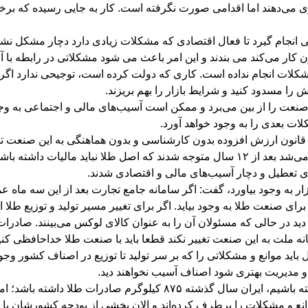
می‌دهند اما اقدامی صورت نگرفته است. کار به جایی رسیده که برخی از
خاصی انجام گیرد تا فعال اقتصادی که مشکلات زیادی دارد دچار مشکل ن
ن کار می‌کند می بندند و این امر باعث می شود مشکلاتی در رابطه با آ
شکلات انجام نداده است. کاری که دولت کرده است، توجیحی ندارد اگر 
ا مسدود کنید و شرایط بازار را بهم بریزند.
یک صنعت را از بین می‌برد و ممکن است آسیب‌های مالی و اجتماعی به وجود
لات بعدی را به وجود خواهد آورد.
ذرافشان افزود: باید ضرایب مالیاتی طلا اصلاح شود. سال ۸۸ تا ۱۴۰۰ قانون ارزش افزوده بدون کارشنا
می‌شد باید برای کل قیمت طلا و اجرت مالیات ارزش افزوده پرداخت می‌شد بعد از ۱۲ سال مت
ازار به وجود بیاورد، گفت: اگر سامانه جامع تجارت بعد از این سه ما
 برای صنعت طلا به وجود بیاید. اگر برای تغییر مسیر تولید و توزیع ط
انه ملت به این صنعت تغییر نکند قطعا باید با صنعت طلا خداحافظی ک
 باید موانع و مشکلاتی را که بر سر تولید تا توزیع در اصناف کشور وج
د و مدیریت بهتری شود اصناف آسیب نخواهند دید.
ی موانع و مشکلات را برطرف کرده‌اند و الان بخشی از بودجه کشورشان ب