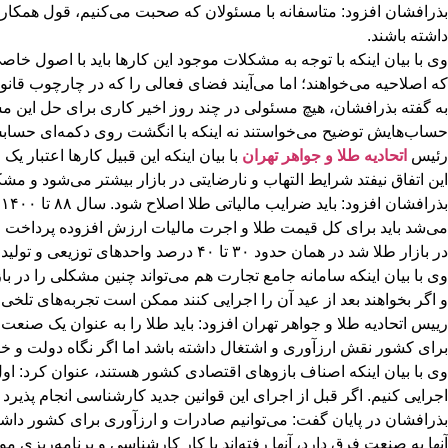
بذرافشان افزود: متاسفانه با مسئولان که صحبت می‌کنیم، قول همکاری 
داشته باشند.
وی با بیان اینکه با توجه به مشکلات موجود این کارها باید با اصول 
که اصلاحیه می‌خواهند؛ اما می‌آیند فضای فعالی را که در چارچوب قانو
به گفته بذرافشان، هیچ مسئولی در چند روز اخیر کاری برای حل این م
حساب‌هایش توضیح می‌خواستند نه اینکه با انگشت روی دکمه‌ای حسابش ر
رئیس
اتحادیه طلا و جواهر تهران
با بیان اینکه این قبیل کارها اعتبار 
این اتفاق نیفتد شرایط التهاب و نارضایتی در بازار بیشتر می‌شود و مشک
ب
در بازار طلا شد در همان حدود ۳۰ تا ۴۰ درصد واحدهای توزیعی و تولیدی تعطیل و دچار آسیب‌های مالی و اقتصادی شدند.
وی با بیان اینکه سامانه جامع تجارت هم می‌تواند چنین مشکلی را در ب
و اگر بخواهند بعد از عید آن را اجرایی کنند ممکن است تجربه‌های تلخی
برای کشور نقش ارزآوری و اشتغال داشته باشد اما اگر نگاه دولت و خ
وی با بیان اینکه اصناف بازوهای اقتصادی کشور هستند، عنوان کرد: اول
اجرایی کنیم. اگر قبل از اجرای این قوانین جدید کارشناسی انجام پذیر
آنها به صنعت فرق دارد، آنها رفته‌اند با کار کارشناسی و برنامه‌ریز