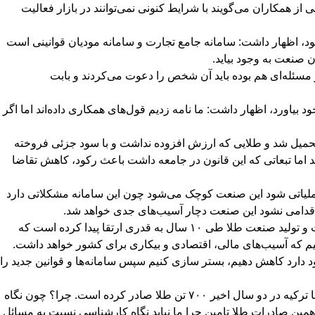
 همکاران می‌گویند با شرایط کنونی نمی‌توانند در بازار فعالیت
شود، اظهار داشت: سامانه جامع تجارت و سامانه مودیان قوانینی است
ن صنعت به وجود بیاید.
مسئله‌ای هم بوده باید آن شخص را دعوت می‌کردند و بابت
 بیاورد، اظهار داشت: ما نامه زدیم قول‌های همکاری داده‌اند اما اگر
سی و بدون هماهنگی به این صنعت تحمیل شد و طلایی که ارزش افزوده نداشت و با سود جزئی فروخته
وجه شدند که اصل طلا نباید مالیات داشته باشد اما تبعاتی که این قانون در جامعه داشت باعث رکود، کاهش تقاضا
ه عملیاتی شود این صنعت کوچک می‌شود چون این سامانه مشکلاتی دارد
لا اقدامی نشود این صنعت دچار آسیب‌های جدی خواهد شد.
رییس اتحادیه طلا و جواهر تهران افزود: باید طلا را به عنوان یک صنعت دید در حالی که مسئولان آن را به عنوان کالای لوکس می‌بینند. صادرات و تولید صنعت طلا طی ۱۰ سال به قدری ارتقا پیدا کرده است که
نیم که آسیب‌های مالی، اقتصادی و بیکاری برای کشور خواهد داشت.
ود دارد کاهش دهیم، بستر سازی کنیم سپس سامانه‌ها و قوانین جدید را
بذرافشان در پایان گفت: می‌توانیم صادرات و ارزآوری برای کشور داشته باشیم، ایران سال گذشته ۸۷۵ کیلوگرم صادرات طلا داشته باشد؛ اما ترکیه در دو سال اخیر ۷۰۰ تن طلا صادر کرده است. چرا؟ چون نگاه
ا همین صادرات طلا تامین چرا ما نباید نگاه کارشناسی نسبت به مسائل