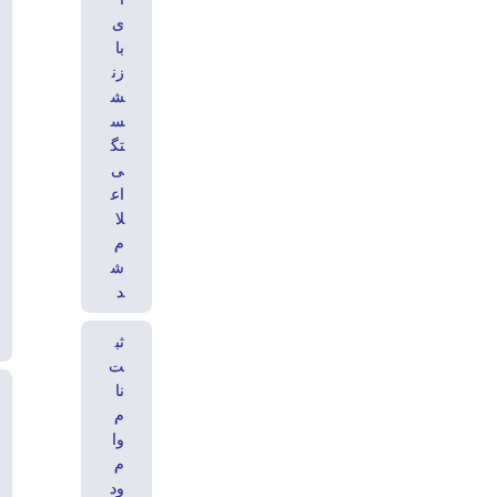
ی
با
زن
ش
س
تگ
ی
اع
لا
م
ش
د
ثب
ت‌
نا
م
وا
م
ود