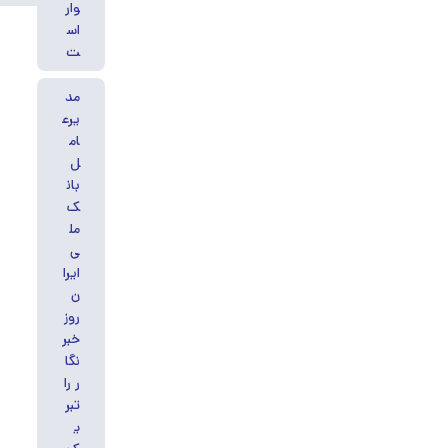
وار
اس
ت
مد
یرع
ام
ل
بان
ک
مل
ی
ایرا
ن
روز
خبر
نگا
ر را
تبر
ی