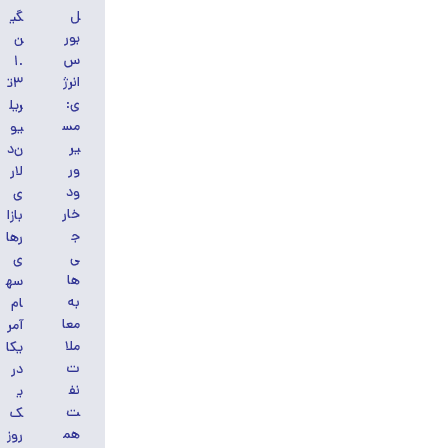
ل
گی
بور
ن
س
۱.
انرژ
۳ت
ی:
ریل
مس
یو
یر
ن‌د
ور
لار
ود
ی
خار
بازا
ج
رها
ی‌
ی
ها
سه
به
ام
معا
آمر
ملا
یکا
ت
در
نف
ی
ت
ک
هم
روز