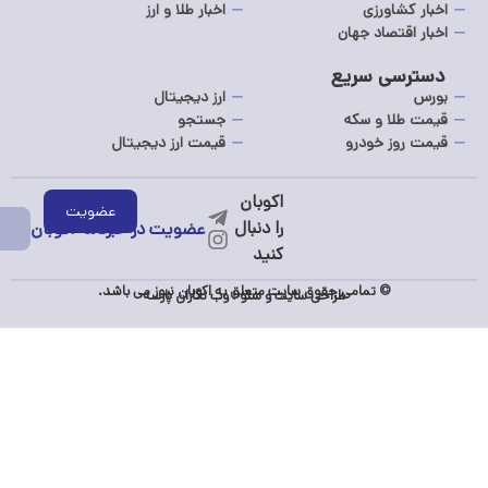
ر کشاورزی
اخبار طلا و ارز
ر اقتصاد جهان
رسی سریع
ارز دیجیتال
 طلا و سکه
جستجو
 روز خودرو
قیمت ارز دیجیتال
عضویت در خبرنامه اکوبان
© تمامی حقوق سایت متعلق به اکوبان نیوز می باشد.
طراحی سایت
و
سئو
:
وب نگاران پارسه