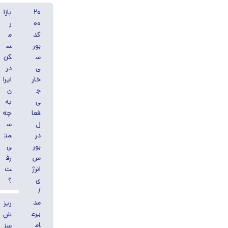
۲۰
بازا
۰۰
ر
کد
م
بور
س
س
کن
ی
در
خار
ایرا
ج
ن
ی
به
فعا
چه
ل
س
در
مت
بور
ی
س
رف
انرژ
ت
ی
؟
/
مد
ریز
یرع
ش
ام
سن