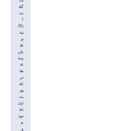
ک
گف
ت
/
تأک
ید
بر
نق
ش
رسا
نه‌
ها
در
تق
وی
ت
ارتب
اط
مرد
م
و