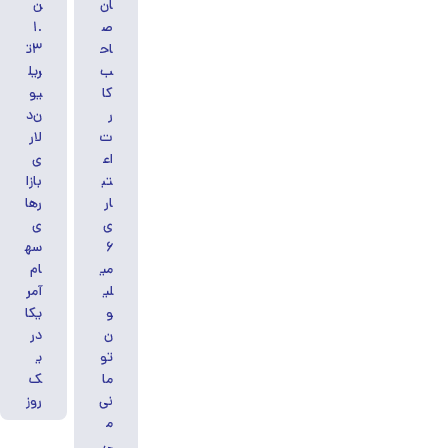
ان
ن
ص
۱.
اح
۳ت
ب
ریل
کا
یو
ر
ن‌د
ت
لار
اع
ی
تب
بازا
ار
رها
ی
ی
۶
سه
می
ام
لی
آمر
و
یکا
ن
در
تو
ی
ما
ک
نی
روز
م
ی‌