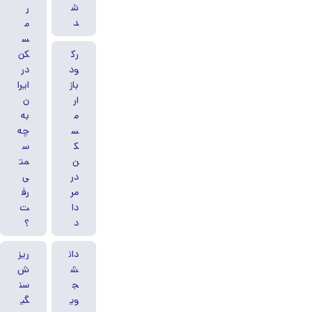
ش
ر
د
م
س
رک
کن
ود
در
باز
ایرا
ار
ن
م
به
س
چه
ک
س
ن
مت
در
ی
مر
رف
دا
ت
د
؟
دان
ریز
ش
ش
ج
سن
وی
گی