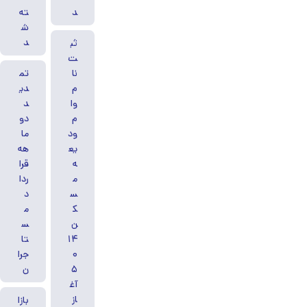
د
ته
ش
د
ثب
ت‌
نا
تم
م
دی
وا
د
م
دو
ود
ما
یع
هه
ه
قرا
م
ردا
س
د
ک
م
ن
س
۱۴
تا
۰
جرا
۵
ن
آغ
از
بازا