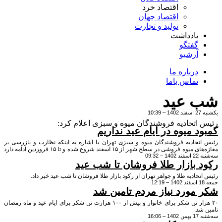
اقتصاد خرد
اقتصاد جهان
تولید و تجارت
یادداشت
گفتگو
آرشیو
درباره ما
تماس باما
 عید
اتحادیه فروشندگان میوه و سبزی اعلام کرد:
 میوه در ایام عید نداریم
تحادیه فروشندگان میوه و سبزی تهران با اشاره به اینکه نظارت و بازرسی بر
مغازه‌های میوه فروشی در سطح شهر از ۱۵ اسفند شروع شده و تا ۱۵ فروردین ادامه دارد
09:
مازاد مصرف میوه، دپو شده، فراوانی بار داریم و بازار رقابتی خواهد بود.
 بازار طلا فروشان تا شب عید
حادیه طلا و جواهر تهران از رکود بازار طلا فروشان تا شب عید خبر داد.
مورد نیاز مردم تامین شد
۳۰ هزار تن شکر برای خانوار و بیش از ۱۰۰ هزارت تن شکر برای ایام عید و ماه رمضان
د.
16: