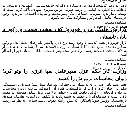
وررضا کریم‌سرا، مدرس دانشگاه و دکترای جامعه‌شناسی اقتصادی و توسعه، در
ی با اشاره به غفلت از عرصه عمومی در برنامه‌ریزی شهری، تأکید کرده است که
ایدار بدون سرمایه اجتماعی امکان‌پذیر نیست و سرمایه اجتماعی نیز بدون وجود
ای تعامل، گفت‌وگو و مشارکت شکل نمی‌گیرد.
ه مطلب
ش هفتگی بازار خودرو؛ کف سخت قیمت و رکود تا
 تابستان
ودرو در هفته گذشته با وجود رشد نرخ دلار، واکنش یکپارچه‌ای نشان نداد و رکود
عاملات، مانع انتقال کامل سیگنال ارزی به قیمت‌ها شد. کارشناسان معتقدند بازار
 سخت قیمت» رسیده و کاهش محسوس قیمت تا پایان تابستان دور از انتظار
ه مطلب
 بررسی می‌کند
ت کار حکم عزل مدیرعامل صبا انرژی را وتو کرد؛
ن محاسبات ترمزش را کشید
دیرعامل صبا انرژی به میدان نبرد حقوقی سه نهاد تبدیل شد؛ صندوق بازنشستگی
 صادر کرد، وزارت کار با استناد به قانون آن را متوقف ساخت و دیوان محاسبات
وزارتخانه را «فاقد وجاهت قانونی» خواند. حالا مدیرعامل سابق همچنان بر مسند
ست و سرمایه‌گذاران چشم به شنبه دارند تا تکلیف بزرگ‌ترین هلدینگ صندوق
تگی روشن شود؛ پاسکاری که بیش از آنکه حقوقی باشد، سیاسی به نظر می‌رسد.
ه مطلب