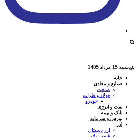
داد 1405
خانه
صنایع و معادن
صنعت
فولاد و فلزات
خودرو
نفت و انرژی
بانک و بیمه
بورس و سرمایه
ارز
ارز دیجیتال
قیمت دلار