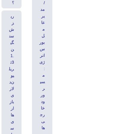
/
؟
مد
یر
ری
عا
ز
م
ش
ل
سن
بور
گی
س
ن
انر
1.
ژی
3ت
:
ریل
م
یو
سی
ن‌د
ر
لار
ور
ی
ود
باز
خا
ار
رج
ها
ی‌
ی
ها
س