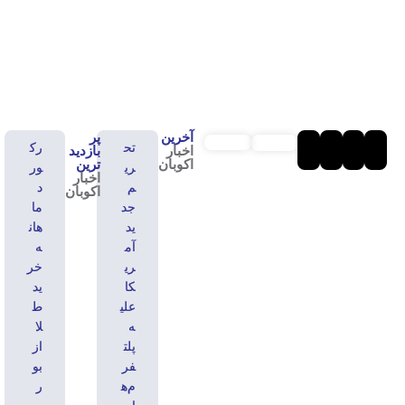
با توجه به افزایش پیش خرید مسکن طی ماهای اخیر، آمار بالای
کلاهبرداری هم در این موارد بیشتر به چشم می خورد.
آخرین
پر
تح
رک
اخبار
بازدید
اکوبان
ترین
ری
ور
اخبار
م
د
اکوبان
جد
ما
ید
هان
آم
ه
ری
خر
کا
ید
علی
ط
ه
لا
پلت
از
فر
بو
م‌ه
ر