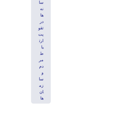
سا
نه‌
ها
در
تقو
یت
ارت
با
ط
مر
دم
و
سا
زم
ان‌
ها