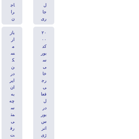
ل
اج
جا
را
ری
ن
۲۰
باز
۰۰
ار
کد
م
بور
س
س
ک
ی
ن
خا
در
رج
ایر
ی
ان
فعا
به
ل
چه
در
س
بور
مت
س
ی
انر
رف
ژی
ت