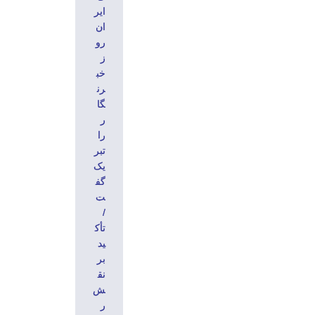
ایر
ان
رو
ز
خب
رن
گا
ر
را
تبر
یک
گف
ت
/
تأک
ید
بر
نق
ش
ر