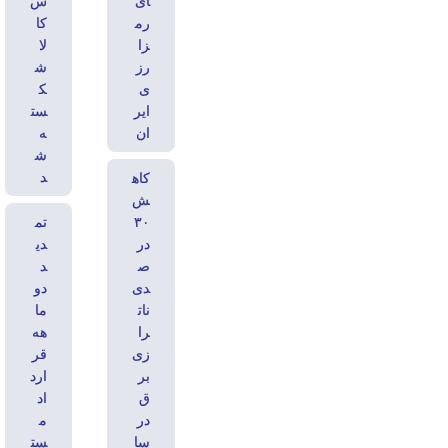
ای
س
رم
کا
زا
لا
رز
ش
ی
ک
ایر
ست
ان
ه
ش
د
کاه
ش
۳۰
تم
در
دی
ص
د
دی
دو
نات
ما
را
هه
زی
قر
بر
ارد
ق
اد
در
م
سا
ست