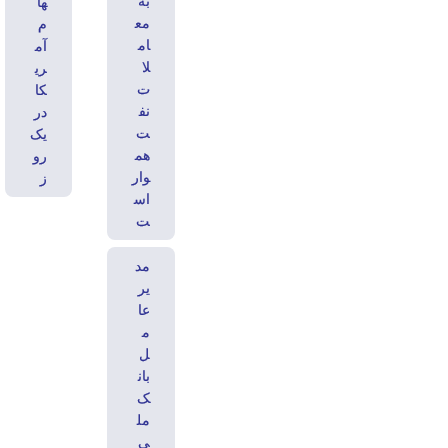
به
ها
مع
م
ام
آم
لا
ری
ت
کا
نف
در
ت
یک
هم
رو
وار
ز
اس
ت
مد
یر
عا
م
ل
بان
ک
مل
ی