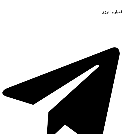
خبار
فت و انرژی