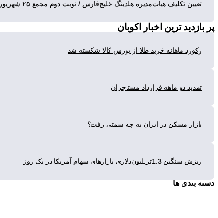
یین تکلیف هیات‌مدیره هلدینگ خلیج‌فارس / نوبت دوم مجمع ۲۵ شهریور
زدید ترین
اخبار اکوبان
ورد ماهانه خرید طلا از بورس کالا شکسته شد
دید دو ماهه قرارداد مستاجران
زار مسکن در ایران به چه سمتی رفت؟
گین 1.3تریلیون‌دلاری بازارهای سهام آمریکا در یک روز
بندی ها