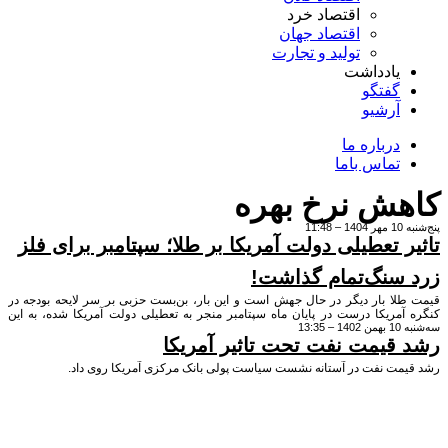
اقتصاد خرد
اقتصاد جهان
تولید و تجارت
یادداشت
گفتگو
آرشیو
درباره ما
تماس باما
ش نرخ بهره
11
ر تعطیلی دولت آمریکا بر طلا؛ سپتامبر برای فلز
سنگ‌تمام گذاشت!
لا بار دیگر در حال جهش است و این بار، بن‌بست حزبی بر سر لایحه بودجه در
مریکا درست در پایان ماه سپتامبر منجر به تعطیلی دولت آمریکا شده، به این
13:
من زده است.
قیمت نفت تحت تاثیر آمریکا
مت نفت در آستانه نشست سیاست پولی بانک مرکزی آمریکا روی داد.