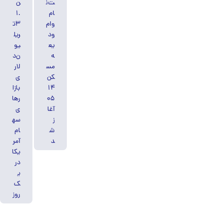
ت‌ن
ن
ام
۱.
وام
۳ت
ود
ریل
یع
یو
ه
ن‌د
مس
لار
کن
ی
۱۴
بازا
۰۵
رها
آغا
ی
ز
سه
ش
ام
د
آمر
یکا
در
ی
ک
روز