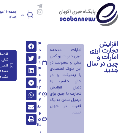
جمعه ۱۶ 
۱۴۰۵
افزایش
۴
تجارت ارزی
امارات متحده
د
اقتصا
امارات و
عربی دعوت بریکس
ی
کلان
,
چین در سال
مبنی بر عضویت در
۱
الملل
جدید
این بلوک اقتصادی
۴
دسته‌
را پذیرفت و در
۰
نشده
حال حاضر، به
۲
دنبال افزایش
۱۲
تجارت با چین برای
:۲
تبدیل شدن به یک
۲
قدرت در جهان
بد
است.
و
ن
نظ
ر