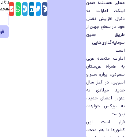
محلی هستند؛ ضمن
انگلی
Facebook
Twitter
LinkedIn
elegram
il
sApp
هجده
اینکه، امارات به
دنبال افزایش نقش
خود در سطح جهان از
طریق چنین
سرمایه‌گذاری‌هایی
است.
امارات متحده عربی
به همراه عربستان
سعودی، ایران، مصر و
اتیوپی، در آغاز سال
جدید میلادی به
عنوان اعضای جدید،
به بریکس خواهند
پیوست.
قرار است این
کشورها با هم متحد