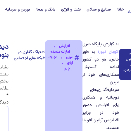
خانه
صنایع و معادن
نفت و انرژی
بانک و بیمه
بورس و سرمایه
مرداد
به گزارش پایگاه خبری
دید
افزایش
,
اکوبان نیوز؛
به طور
امارات متحده
بنو
د
عربی
,
تجارت
بین
خاص، هر دو کشور
ارزی
,
,
آماده گسترش
نشان
چین
بندی
منتش
همکاری‌های خود از
بخش‌ه
طریق
علامت
سرمایه‌گذاری‌های
*
دوجانبه و همکاری
دیدگ
برای افزایش حضور
خود در جزایر
اقیانوس آرام و آفریقا
هستند.