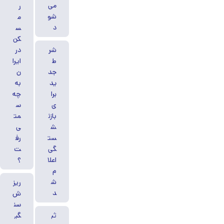
می‌
ر
شو
م
د
س
کن
شر
در
ط
ایرا
جد
ن
ید
به
برا
چه
ی
س
بازن
مت
ش
ی
ست
رف
گی
ت
اعلا
؟
م
ش
ریز
د
ش
سن
ثب
گی