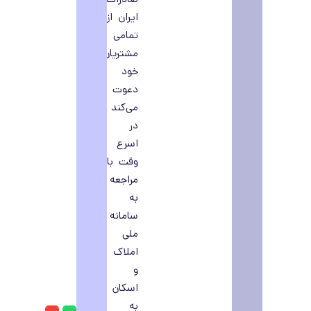
ایران از
تمامی
مشتریان
خود
دعوت
می‌کند
در
اسرع
وقت با
مراجعه
به
سامانه
ملی
املاک
و
اسکان
به