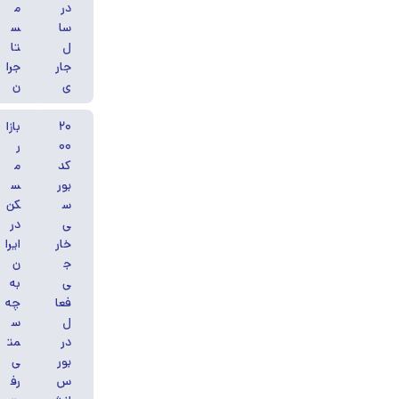
در
م
سا
س
ل
تا
جار
جرا
ی
ن
۲۰
بازا
۰۰
ر
کد
م
بور
س
س
کن
ی
در
خار
ایرا
ج
ن
ی
به
فعا
چه
ل
س
در
مت
بور
ی
س
رف