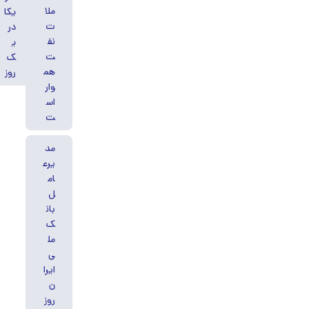
ملا
یکا
ت
در
نف
ی
ت
ک
هم
روز
وار
اس
ت
مد
یرع
ام
ل
بان
ک
مل
ی
ایرا
ن
روز