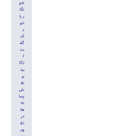
خبر
نگا
ر را
تبر
ی
ک
گف
ت
/
تأک
ید
بر
نق
ش
رسا
نه‌
ها
در
تق
وی