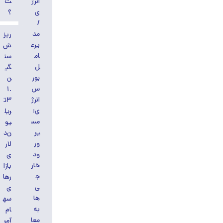
انرژ
ت
ی
؟
/
مد
ریز
یرع
ش
ام
سن
ل
گی
بور
ن
س
۱.
انرژ
۳ت
ی:
ریل
مس
یو
یر
ن‌د
ور
لار
ود
ی
خار
بازا
ج
رها
ی‌
ی
ها
سه
به
ام
معا
آمر