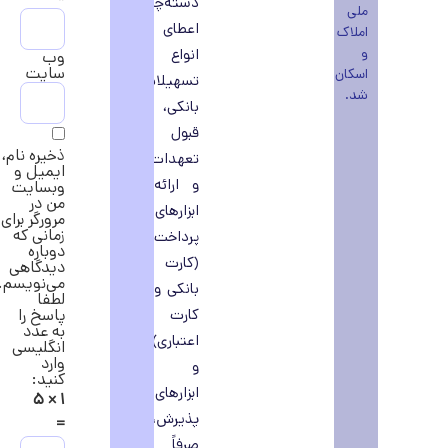
دسته‌چک،
ملی
اعطای
املاک
و
انواع
وب‌
سایت
اسکان
تسهیلات
شد.
بانکی،
قبول
ذخیره نام،
تعهدات
ایمیل و
و ارائه
وبسایت
من در
ابزارهای
مرورگر برای
زمانی که
پرداخت
دوباره
(کارت
دیدگاهی
می‌نویسم.
بانکی و
لطفا
کارت
پاسخ را
به عدد
اعتباری)
انگلیسی
وارد
و
کنید:
ابزارهای
۱ × ۵
پذیرش،
=
صرفاً