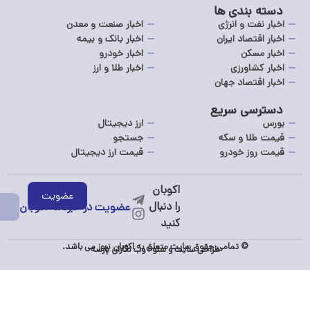
 بندی ها
نفت و انرژی
اخبار صنعت و معدن
اقتصاد ایران
اخبار بانک و بیمه
 مسکن
اخبار خودرو
 کشاورزی
اخبار طلا و ارز
 اقتصاد جهان
رسی سریع
ارز دیجیتال
طلا و سکه
جستجو
روز خودرو
قیمت ارز دیجیتال
عضویت در خبرنامه اکوبان
© تمامی حقوق سایت متعلق به اکوبان نیوز می باشد.
طراحی سایت
و
سئو
:
وب نگاران پارسه