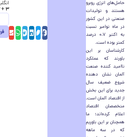
حامل‌های انرژی روبرو
انگلی
۳ + ۳ =
هستند و تولیدات
صنعتی در این کشور
در ماه نوامبر نسبت
sApp
il
elegram
LinkedIn
Twitter
Facebook
به اکتبر ۰.۷ درصد
کمتر بوده است.
کارشناسان بر این
باورند که عملکرد
ناامید کننده صنعت
آلمان نشان دهنده
شروع ضعیف سال
جدید برای این بخش
از اقتصاد آلمان است.
متخصصان اقتصاد
اعلام کرده‌اند؛ ما
همچنان بر این باوریم
که در سه ماهه