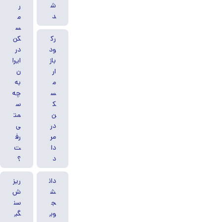
ش
ر
د
م
س
رک
کن
ود
در
باز
ایرا
ار
ن
م
به
س
چه
ک
س
ن
مت
در
ی
مر
رف
دا
ت
د
؟
دان
ریز
ش
ش
ج
سن
وی
گی