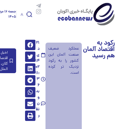
جمعه ۱۶ 
۱۴۰۵
رکود به
۲۱
اقتصاد آلمان
عملکرد ضعیف
د
اخبار
,
هم رسید
صنعت آلمان این
ی
اقتصا
کشور را به رکود
۱۴
کلان
,
نزدیک تر کرده
۰۲
الملل
است.
۱۱:
۳
۶
بد
و
ن
نظ
ر