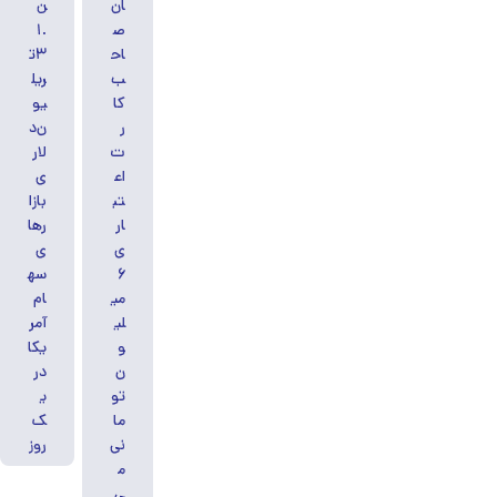
ان
ن
ص
۱.
اح
۳ت
ب
ریل
کا
یو
ر
ن‌د
ت
لار
اع
ی
تب
بازا
ار
رها
ی
ی
۶
سه
می
ام
لی
آمر
و
یکا
ن
در
تو
ی
ما
ک
نی
روز
م
ی‌