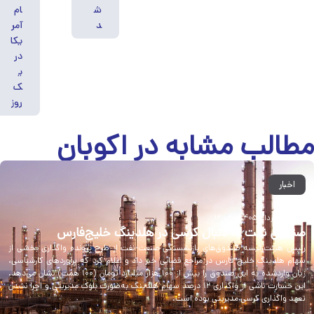
ش
ام
د
آمر
یکا
در
ی
ک
روز
طالب مشابه
در اکوبان
اخبار
جمعه ۱۶ مرداد ۱۴۰۵ – ۱۲:۰۴
صندوق نفت به دنبال کرسی در هلدینگ خلیج‌فارس
رئیس هیئت‌رئیسه صندوق‌های بازنشستگی صنعت نفت از طرح پرونده واگذاری بخشی از
سهام هلدینگ خلیج فارس در مراجع قضایی خبر داد و اعلام کرد که برآوردهای کارشناسی،
زیان واردشده به این صندوق را بیش از ۱۰۰ هزار میلیارد تومان (۱۰۰ همت) نشان می‌دهد.
این خسارت ناشی از واگذاری ۱۲ درصد سهام هلدینگ به‌صورت بلوک مدیریتی و اجرا نشدن
تعهد واگذاری کرسی مدیریتی بوده است.