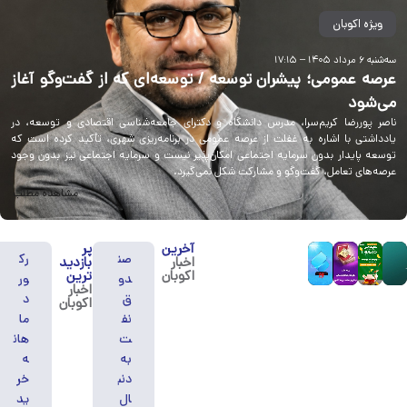
ویژه اکوبان
سه‌شنبه ۶ مرداد ۱۴۰۵ – ۱۷:۱۵
عرصه عمومی؛ پیشران توسعه / توسعه‌ای که از گفت‌وگو آغاز
می‌شود
ناصر پوررضا کریم‌سرا، مدرس دانشگاه و دکترای جامعه‌شناسی اقتصادی و توسعه، در
یادداشتی با اشاره به غفلت از عرصه عمومی در برنامه‌ریزی شهری، تأکید کرده است که
توسعه پایدار بدون سرمایه اجتماعی امکان‌پذیر نیست و سرمایه اجتماعی نیز بدون وجود
عرصه‌های تعامل، گفت‌وگو و مشارکت شکل نمی‌گیرد.
مشاهده مطلب
آخرین
پر
صن
رک
اخبار
بازدید
اکوبان
ترین
دو
ور
اخبار
ق
د
اکوبان
نف
ما
ت
هان
به
ه
دنب
خر
ال
ید