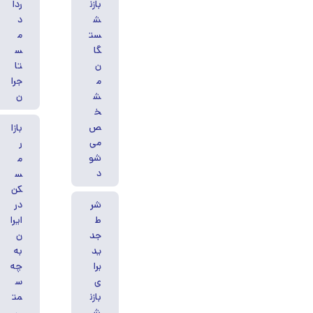
بازن
ردا
ش
د
ست
م
گا
س
ن
تا
م
جرا
ش
ن
خ
ص
بازا
می‌
ر
شو
م
د
س
کن
شر
در
ط
ایرا
جد
ن
ید
به
برا
چه
ی
س
بازن
مت
ش
ی