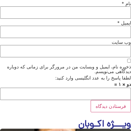
م
*
میل
*
‌ سایت
یره نام، ایمیل و وبسایت من در مرورگر برای زمانی که دوباره
دگاهی می‌نویسم.
فا پاسخ را به عدد انگلیسی وارد کنید:
× ۱ =
یـــژه اکـوبان