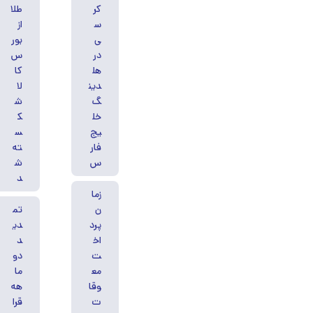
کر
طلا
س
از
ی
بور
در
س
هل
کا
دین
لا
گ
ش
خل
ک
یج‌
س
فار
ته
س
ش
د
زما
ن
تم
پرد
دی
اخ
د
ت
دو
مع
ما
وقا
هه
ت
قرا