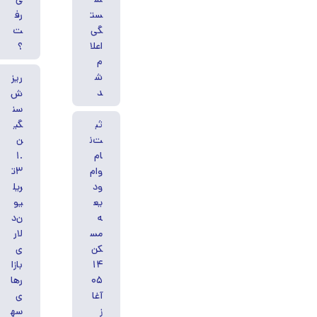
ست
رف
گی
ت
اعلا
؟
م
ش
ریز
د
ش
سن
ثب
گی
ت‌ن
ن
ام
۱.
وام
۳ت
ود
ریل
یع
یو
ه
ن‌د
مس
لار
کن
ی
۱۴
بازا
۰۵
رها
آغا
ی
ز
سه