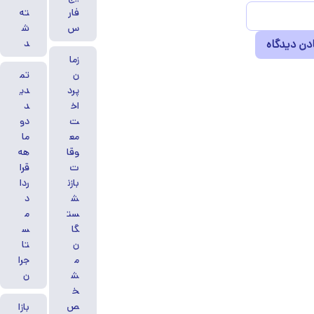
فار
ته
س
ش
د
زما
ن
تم
پرد
دی
اخ
د
ت
دو
مع
ما
وقا
هه
ت
قرا
بازن
ردا
ش
د
ست
م
گا
س
ن
تا
م
جرا
ش
ن
خ
ص
بازا