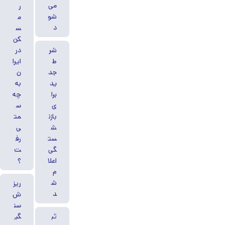
می‌
ر
شو
م
د
س
کن
شر
در
ط
ایرا
جد
ن
ید
به
برا
چه
ی
س
بازن
مت
ش
ی
ست
رف
گی
ت
اعلا
؟
م
ش
ریز
د
ش
سن
ثب
گی