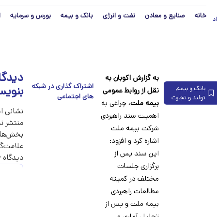
خانه
صنایع و معادن
نفت و انرژی
بانک و بیمه
بورس و سرمایه
ا
رداد
دیدگا
به گزارش اکوبان به
بنویس
بانک و بیمه
,
نقل از روابط عمومی
تولید و تجارت
بیمه ملت
، چراغی به
نشانی ا
اهمیت سند راهبردی
منتشر ن
شرکت بیمه ملت
بخش‌های
اشاره کرد و افزود:
علامت‌گذ
این سند پس از
دیدگاه
*
برگزاری جلسات
مختلف در کمیته
مطالعات راهبردی
بیمه ملت و پس از
تحلیل آماری و