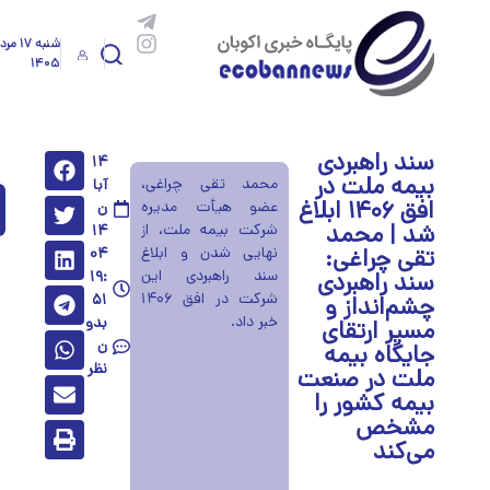
شنبه ۱۷ م
۱۴۰۵
سند راهبردی
۱۴
بیمه ملت در
محمد تقی چراغی،
آبا
افق ۱۴۰۶ ابلاغ
عضو هیأت مدیره
ن
شد | محمد
شرکت بیمه ملت، از
۱۴
تقی چراغی:
نهایی شدن و ابلاغ
۰۴
سند راهبردی این
سند راهبردی
۱۹:
شرکت در افق ۱۴۰۶
۵۱
چشم‌انداز و
خبر داد.
بدو
مسیر ارتقای
ن
جایگاه بیمه
نظر
ملت در صنعت
بیمه کشور را
مشخص
می‌کند