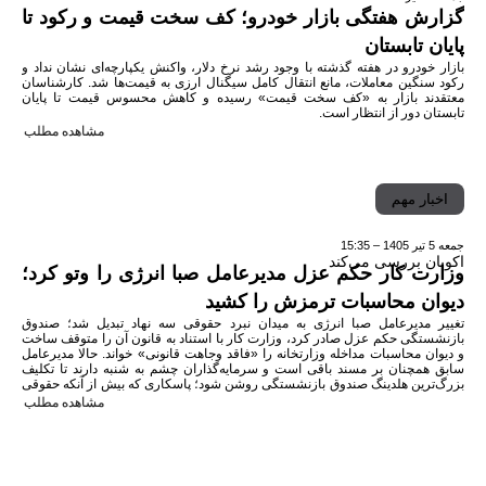
گزارش هفتگی بازار خودرو؛ کف سخت قیمت و رکود تا
پایان تابستان
بازار خودرو در هفته گذشته با وجود رشد نرخ دلار، واکنش یکپارچه‌ای نشان نداد و
رکود سنگین معاملات، مانع انتقال کامل سیگنال ارزی به قیمت‌ها شد. کارشناسان
معتقدند بازار به «کف سخت قیمت» رسیده و کاهش محسوس قیمت تا پایان
تابستان دور از انتظار است.
مشاهده مطلب
اخبار مهم
جمعه 5 تیر 1405 – 15:35
اکوبان بررسی می‌کند
وزارت کار حکم عزل مدیرعامل صبا انرژی را وتو کرد؛
دیوان محاسبات ترمزش را کشید
تغییر مدیرعامل صبا انرژی به میدان نبرد حقوقی سه نهاد تبدیل شد؛ صندوق
بازنشستگی حکم عزل صادر کرد، وزارت کار با استناد به قانون آن را متوقف ساخت
و دیوان محاسبات مداخله وزارتخانه را «فاقد وجاهت قانونی» خواند. حالا مدیرعامل
سابق همچنان بر مسند باقی است و سرمایه‌گذاران چشم به شنبه دارند تا تکلیف
بزرگ‌ترین هلدینگ صندوق بازنشستگی روشن شود؛ پاسکاری که بیش از آنکه حقوقی
باشد، سیاسی به نظر می‌رسد.
مشاهده مطلب