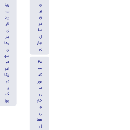
ی
ریل
بر
یو
ق
ن‌د
در
لار
سا
ی
ل
بازا
جار
رها
ی
ی
سه
۲۰
ام
۰۰
آمر
کد
یکا
بور
در
س
ی
ی
ک
خار
روز
ج
ی
فعا
ل