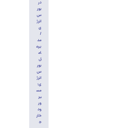
در
بور
س
انرژ
ی
/
مد
یرع
ام
ل
بور
س
انرژ
ی:
مس
یر
ور
ود
خار
ج