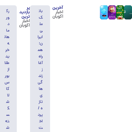
آخرین
پر
بان
رک
اخبار
بازدید
اکوبان
ترین
ک
ور
اخبار
مل
د
اکوبان
ی
ما
ایرا
هان
ن؛
ه
هم
خر
راه
ید
آغا
طلا
ز
از
زند
بور
گی‌
س
ها
کا
ی
لا
تاز
ش
ه /
ک
پرد
س
اخ
ته
ت
ش