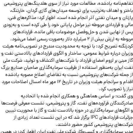
اهم‌نامه یادشده، مطالعات مورد نیاز از سوی هلدینگ‌های پتروشیمی
ختر و اهداف به‌ترتیب برای توسعه میدان‌های گازی گردان، خارتنگ،
زنان و میدان نفتی آذر انجام شده است، اظهار کرد: مذاکره‌های فنی،
لی و قراردادی مربوطه نیز مراحل پایانی خود را طی کرده است و به‌زودی
 از نهایی شدن و حل‌وفصل موضوعات باقی مانده، قراردادهای
 به ارزش بیش از ۲ میلیارد دلار به‌صورت رسمی امضا می‌شود.
دزنگنه تصریح کرد: با توجه به محدودیت مندرج در تصویب‌نامه هیئت
یران درباره شرایط عمومی، ساختار و الگوی قراردادهای بالادستی نفت و
ز مبنی بر لزوم امضای قرارداد با شرکت‌های اکتشاف و تولید، شرکت ملی
ت ایران به‌منظور استفاده از ظرفیت سرمایه‌گذاری صاحبان صنایع بزرگ
 جمله شرکت‌های پتروشیمی نسبت به تقاضای اصلاح مصوبه یادشده
اقدام و سرانجام هیئت وزیران در تاریخ ۱۲ مهر ماه امسال اصلاحات مورد
از را تصویب کرد.
 گفت: بر اساس هماهنگی و همکاری انجام شده با اتحادیه
درکنندگان فرآورده‌های نفت، گاز و پتروشیمی، نشست معرفی فرصت‌ها
الگوهای سرمایه‌گذاری در حوزه بالادست نفت و گاز با محوریت تبیین
جزئیات قراردادهای IPC برگزار شد که در این نشست تعداد زیادی از
کت‌های پتروشیمی کشور حضور داشتند.
یر سرمایه‌گذاری و کسب‌وکار شرکت ملی نفت ایران اظهار کرد: در همین