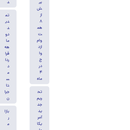
بی
د
ش
از
تم
۸
دی
هم
د
ت
دو
وام
ما
ازد
هه
وا
قرا
ج
ردا
در
د
۴
م
ماه
س
تا
تح
جرا
ریم
ن
جد
ید
بازا
آمر
ر
یکا
م