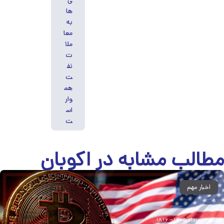
ی‌
ها
به
معا
ملا
ت
نف
ت
هم
وار
اس
ت
طالب مشابه
در اکوبان
اخبار مهم
شنبه ۱۷ مرداد ۱۴۰۵ – ۱۸:۱۶