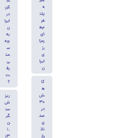
علی
س
ه
کن
پلت
در
فر
ایرا
م‌ه
ن
ای
به
رمزا
چه
رز
س
ی
مت
ایرا
ی
ن
رف
ت
کا
؟
ه
ش
ریز
۳۰
ش
در
سن
صد
گی
ی
ن
نات
۱.
راز
۳ت