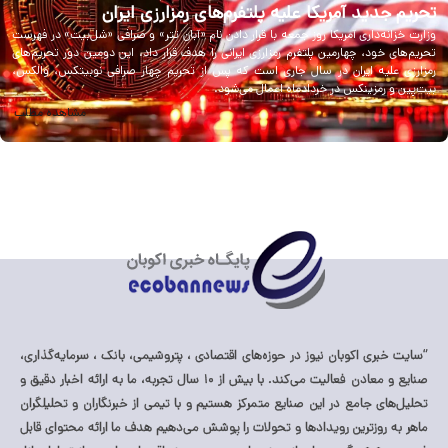
تحریم جدید آمریکا علیه پلتفرم‌های رمزارزی ایران
وزارت خزانه‌داری آمریکا روز جمعه با قرار دادن نام «آبان تتر» و صرافی «شل‌بیت» در فهرست
تحریم‌های خود، چهارمین پلتفرم رمزارزی ایرانی را هدف قرار داد. این دومین دور تحریم‌های
رمزارزی علیه ایران در سال جاری است که پس از تحریم چهار صرافی نوبیتکس، والکس،
بیت‌پین و رمزینکس در خردادماه اعمال می‌شود.
مشاهده مطلب
“سایت خبری اکوبان نیوز در حوزه‌های اقتصادی ، پتروشیمی، بانک ، سرمایه‌گذاری،
صنایع و معادن فعالیت می‌کند. با بیش از ۱۰ سال تجربه، ما به ارائه اخبار دقیق و
تحلیل‌های جامع در این صنایع متمرکز هستیم و با تیمی از خبرنگاران و تحلیلگران
ماهر به روزترین رویدادها و تحولات را پوشش می‌دهیم هدف ما ارائه محتوای قابل