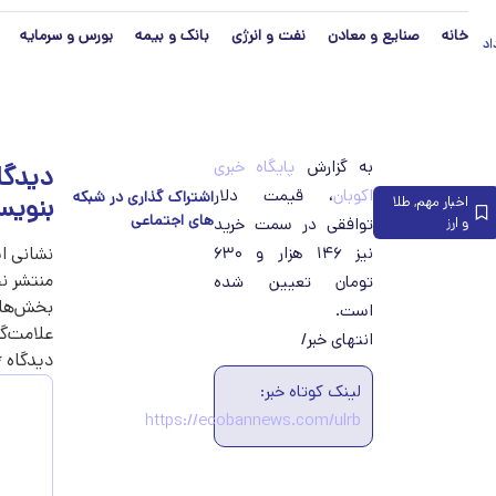
خانه
صنایع و معادن
نفت و انرژی
بانک و بیمه
بورس و سرمایه
مرداد
به گزارش
پایگاه خبری
دیدگا
اکوبان
، قیمت دلار
بنویس
اخبار مهم
,
طلا
و ارز
توافقی در سمت خرید
نیز ۱۴۶ هزار و ۶۳۰
نشانی ا
منتشر ن
تومان تعیین شده
بخش‌های
است.
علامت‌گ
انتهای خبر/
دیدگاه
*
لینک کوتاه خبر:
https://ecobannews.com/ulrb