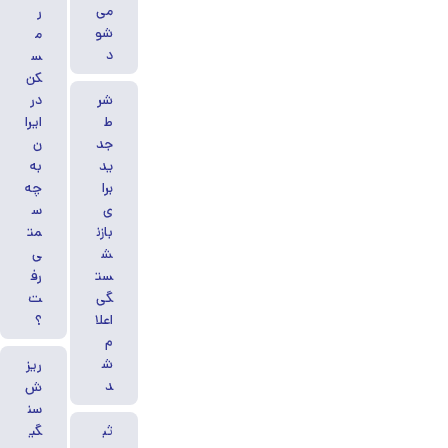
می‌
ر
شو
م
د
س
کن
شر
در
ط
ایرا
جد
ن
ید
به
برا
چه
ی
س
بازن
مت
ش
ی
ست
رف
گی
ت
اعلا
؟
م
ش
ریز
د
ش
سن
ثب
گی