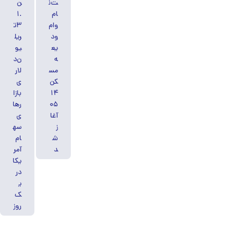
ت‌ن
ن
ام
۱.
وام
۳ت
ود
ریل
یع
یو
ه
ن‌د
مس
لار
کن
ی
۱۴
بازا
۰۵
رها
آغا
ی
ز
سه
ش
ام
د
آمر
یکا
در
ی
ک
روز