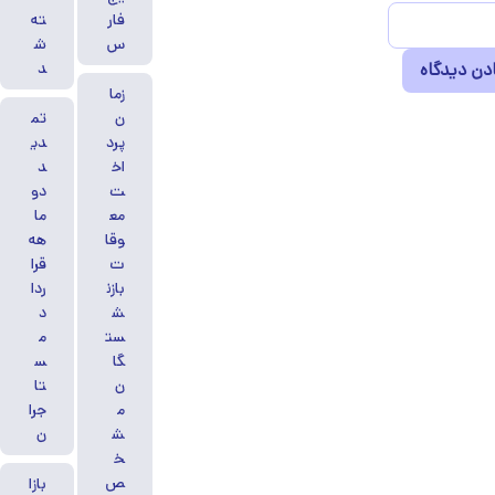
فار
ته
س
ش
د
زما
ن
تم
پرد
دی
اخ
د
ت
دو
مع
ما
وقا
هه
ت
قرا
بازن
ردا
ش
د
ست
م
گا
س
ن
تا
م
جرا
ش
ن
خ
ص
بازا