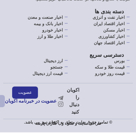
 بندی ها
نفت و انرژی
اخبار صنعت و معدن
اقتصاد ایران
اخبار بانک و بیمه
 مسکن
اخبار خودرو
 کشاورزی
اخبار طلا و ارز
اقتصاد جهان
رسی سریع
ارز دیجیتال
طلا و سکه
جستجو
روز خودرو
قیمت ارز دیجیتال
عضویت در خبرنامه اکوبان
© تمامی حقوق سایت متعلق به اکوبان نیوز می باشد.
طراحی سایت
و
سئو
:
وب نگاران پارسه