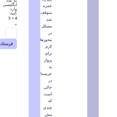
به عدد
انگلیسی
عمره
وارد
متوقف
کنید:
4 × 5
شد.
=
مشکل
در
مجوزهای
لازم
برای
پرواز
به
عربستان
در
حالی
است
که
چندی
پیش