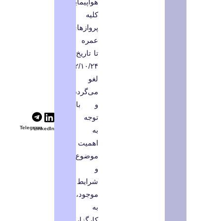
هواپیمایی،
کلیه
پروازهای
عمره
تا تاریخ
۱۴۰۲/۱۰/۲۴
لغو
می‌گردد
و با
توجه
Telegram
به
LinkedIn
اهمیت
موضوع
و
شرایط
موجود،
به
کارگزاران