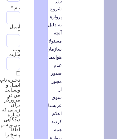
روز
نام
*
شروع
پروازها
به دلیل
ایمیل
*
آنچه
مسئولان
سازمان
وب‌
سایت
هواپیمایی
عدم
صدور
ذخیره نام،
مجوز
ایمیل و
از
وبسایت
من در
سوی
مرورگر
برای
عربستان
زمانی که
اعلام
دوباره
دیدگاهی
کردند
می‌نویسم.
همه
لطفا
پاسخ را
پروازهای