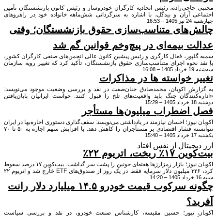
حاجی‌زاده، رئیس اتحادیه کارگران خودروساز و رئیس کانون بازنشستگان تأمین
ی آران و بیدگل، با اشاره به سرگردانی شش‌ماهه خانواده خود در راهروهای
 16:53
سی برای برقراری مستمری برادر متوفی‌اش، خواستار اصلاح نظام تأمین اجتماعی
‌های متناسب‌سازی حقوق بازنشستگان؛ وقتی
 دادن به پاسکاری پرونده‌ها و نبود پاسخگویی در این سازمان شد.
ت بیمه‌ای در پیچ‌وخم قوانین گم شد
لپور، فعال کارگری و رئیس پیشین کانون عالی انجمن‌های صنفی کارگران کشور،
نحوه اجرای متناسب‌سازی حقوق بازنشستگان، تأکید کرد که تغییر رویه سازمان
16:
تأمین اجتماعی در سال ۱۴۰۵ و تجمیع مبالغ، مغایر با تبصره ۲ ماده ۶ آیین‌نامه اجرایی است
ر خواسته ها در مذاکرات
 شده بازنشستگان نتوانند تشخیص دهند چه میزان از دریافتی آن‌ها ناشی از
‌سازی و چه میزان مربوط به افزایش سنواتی است.
رش اکوبان، محمدصادق جنان‌صفت در نقد و بررسی وضعیت موجود می‌نویسد:
کنندگان جنگ باید واقعیت‌های تلخ را قبول کنند. خواست ایرانیان پایان‌یافتن
است و لغو تحریم‌ها باید در کانون مذاکرات صلح با آمریکا قرار گیرد.»
اضطراب میلیون‌ها مستأجر
نیوز؛ احسان نیازمند در یادداشتی می‌نویسد: سقف‌گذاری دستوری اجاره‌بها در ایران
نتوانسته فشار اقتصادی بر مستأجران را کاهش دهد. با افزایش سهم اجاره به ۵۰ تا ۷۰
آمد خانوارها، بحران مسکن همچنان پابرجاست.
جیتال از نفس افتاد
ریخت، اتریوم ۲۲٪
اکوبان نیوز؛ بازار رمزارزها هفته‌ای خونین را پشت سر گذاشت. بیت‌کوین ۱۷ درصد سقوط
کرد، ۳۲۶ میلیون دلار سرمایه فقط در یک روز از صندوق‌های ETF خارج شد و اتریوم ۲۲
 ارزش خود را از دست داد.
چگونه سرکوب قیمت خودرو ۱۴.۵ میلیارد دلار رانت
د؟
 نیوز؛ حسین مقیسه، کارشناس صنعت خودرو، در نقد و بررسی سیاست