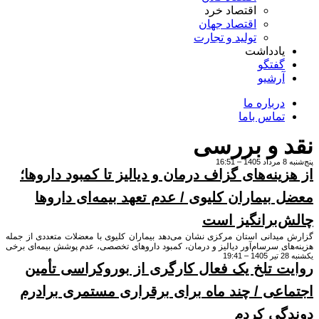
اقتصاد خرد
اقتصاد جهان
تولید و تجارت
یادداشت
گفتگو
آرشیو
درباره ما
تماس باما
 و بررسی
16
ینه‌های گزاف درمان و دیالیز تا کمبود داروها؛
 بیماران کلیوی / عدم تعهد بیمه‌ای داروها
‌برانگیز است
گزارش میدانی استان مرکزی نشان می‌دهد بیماران کلیوی با معضلات متعددی از جمله
ای سرسام‌آور دیالیز و درمان، کمبود داروهای تخصصی، عدم پوشش بیمه‌ای برخی
و آزمایش‌ها، مشکلات معیشتی و شغلی و نیز نبود حمایت مؤثر از سوی نهادهای
ت تلخ یک فعال کارگری از بوروکراسی تأمین
واجه هستند. بیماران دیالیزی در گفت‌وگو با این خبرگزاری از هزینه‌های گزاف
روها، عدم تعهد بیمه‌ها، مشکلات مربوط به پیوند کلیه و نیز کمک‌های ناکافی انجمن
ز بیماران کلیوی گلایه دارند.
اعی / چند ماه برای برقراری مستمری برادرم
گی کردم