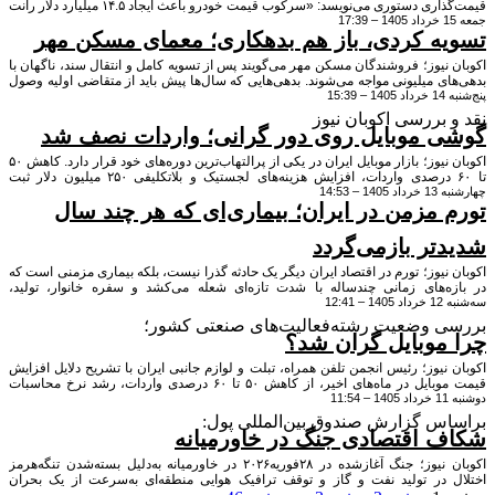
قیمت‌گذاری دستوری می‌نویسد: «سرکوب قیمت خودرو باعث ایجاد ۱۴.۵ میلیارد دلار رانت
دکننده و کاهش درآمد مالیاتی دولت شده است».
ه کردی، باز هم بدهکاری؛ معمای مسکن مهر
نیوز؛ فروشندگان مسکن مهر می‌گویند پس از تسویه کامل و انتقال سند، ناگهان با
ی میلیونی مواجه می‌شوند. بدهی‌هایی که سال‌ها پیش باید از متقاضی اولیه وصول
15
اما اکنون با سود روزشمار از خریداران جدید طلب می‌شود.
 بررسی اکوبان نیوز
 موبایل روی دور گرانی؛ واردات نصف شد
اکوبان نیوز؛ بازار موبایل ایران در یکی از پرالتهاب‌ترین دوره‌های خود قرار دارد. کاهش ۵۰
تا ۶۰ درصدی واردات، افزایش هزینه‌های لجستیک و بلاتکلیفی ۲۵۰ میلیون دلار ثبت
 14:53
سفارش، قیمت‌ها را از ۱۸.۵ میلیون برای یک گوشی اقتصادی تا ۴۲۸ میلیون برای یک
 مزمن در ایران؛ بیماری‌ای که هر چند سال
 بالا برده است.
تر بازمی‌گردد
نیوز؛ تورم در اقتصاد ایران دیگر یک حادثه گذرا نیست، بلکه بیماری مزمنی است که
ه‌های زمانی چندساله با شدت تازه‌ای شعله می‌کشد و سفره خانوار، تولید،
12:
گذاری و اعتماد عمومی را فرسوده‌تر از پیش می‌کند.
 وضعیت رشته‌فعالیت‌های صنعتی کشور؛
موبایل گران شد؟
نیوز؛ رئیس انجمن تلفن همراه، تبلت و لوازم جانبی ایران با تشریح دلایل افزایش
قیمت موبایل در ماه‌های اخیر، از کاهش ۵۰ تا ۶۰ درصدی واردات، رشد نرخ محاسبات
 افزایش هزینه‌های لجستیک و گرانی جهانی قطعات به‌عنوان چهار عامل اصلی
ر بازار تلفن همراه نام برد و عنوان کرد که تداوم مشکلات ارزی و محدودیت‌های
س گزارش صندوق بین‌المللی پول:
می‌تواند این بازار را با چالش هایی مواجه کند.
 اقتصادی جنگ در خاورمیانه
اکوبان نیوز؛ جنگ آغازشده در ۲۸فوریه۲۰۲۶ در خاورمیانه به‌دلیل بسته‌شدن تنگه‌هرمز
 در تولید نفت و گاز و توقف ترافیک هوایی منطقه‌ای به‌سرعت از یک بحران
ی به‌شوکی جهانی تبدیل شد.