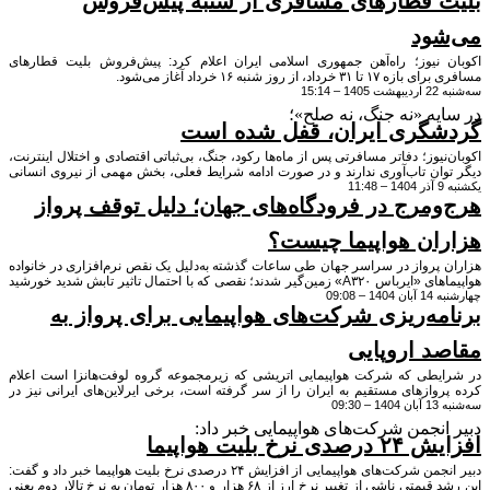
 قطارهای مسافری از شنبه پیش‌فروش
ود
 نیوز؛ راه‌آهن جمهوری اسلامی ایران اعلام کرد: پیش‌فروش بلیت قطارهای
 خرداد، از روز شنبه ۱۶ خرداد آغاز می‌شود.
15:1
یه «نه جنگ، نه صلح»؛
گری ایران، قفل شده است
نیوز؛ دفاتر مسافرتی پس از ماه‌ها رکود، جنگ، بی‌ثباتی اقتصادی و اختلال اینترنت،
ان تاب‌آوری ندارند و در صورت ادامه شرایط فعلی، بخش مهمی از نیروی انسانی
این صنعت از بین خواهد رفت.
ومرج در فرودگاه‌های جهان؛ دلیل توقف پرواز
ان هواپیما چیست؟
پرواز در سراسر جهان طی ساعات گذشته به‌دلیل یک نقص نرم‌افزاری در خانواده
هواپیماهای «ایرباس A۳۲۰» زمین‌گیر شدند؛ نقصی که با احتمال تاثیر تابش شدید خورشید
 09:08
نه‌های کنترل پرواز مرتبط دانسته شده و سبب شد سازمان‌های هوانوردی اروپا و
مه‌ریزی شرکت‌های هواپیمایی برای پرواز به
 به شکلی کم‌سابقه دستور رفع مشکل و «بازگشت به نسخه پیشین نرم‌افزار» را
ند.
د اروپایی
یطی که شرکت هواپیمایی اتریشی که زیرمجموعه گروه لوفت‌هانزا است اعلام
وازهای مستقیم به ایران را از سر گرفته است، برخی ایرلاین‌های ایرانی نیز در
09:
ای برقراری پرواز در برخی مسیرهای اروپایی هستند.
انجمن شرکت‌های هواپیمایی خبر داد:
نرخ بلیت هواپیما
دبیر انجمن شرکت‌های هواپیمایی از افزایش ۲۴ درصدی نرخ بلیت هواپیما خبر داد و گفت:
این رشد قیمتی ناشی از تغییر نرخ ارز از ۶۸ هزار و ۸۰۰ هزار تومان به نرخ تالار دوم یعنی