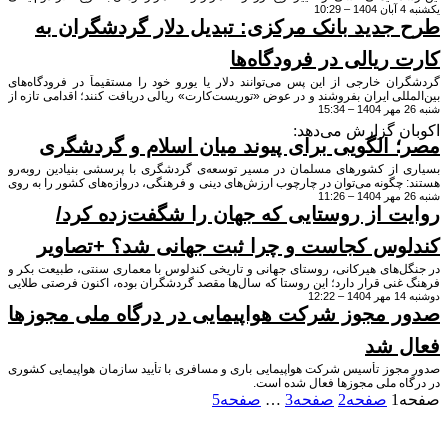
جدید بانک مرکزی: تبدیل دلار گردشگران به
 ریالی در فرودگاه‌ها
ن خارجی از این پس می‌توانند دلار یا یورو خود را مستقیماً در فرودگاه‌های
للی ایران بفروشند و در عوض «توریست‌کارت» ریالی دریافت کنند؛ اقدامی تازه از
نک مرکزی برای ساده‌تر کردن خرید و پرداخت در ایران و هدایت ارز ورودی به
سمی.
ن گزارش می‌دهد:
 الگویی برای پیوند میان اسلام و گردشگری
 از کشورهای مسلمان در مسیر توسعه‌ی گردشگری با پرسشی بنیادین روبه‌رو
چگونه می‌توان در چارچوب ارزش‌های دینی و فرهنگی، دروازه‌های کشور را به روی
ن جهان گشود و در عین حال از منافع اقتصادی این صنعت بهره برد؟ پاسخ به این
ت از روستایی که جهان را شگفت‌زده کرد/
ا شاید بتوان در تجربه‌ی مصر جست‌وجو کرد؛ کشوری که با وجود بافت مذهبی
وفق شده است یکی از پرجاذبه‌ترین و پربازدیدترین مقاصد گردشگری جهان اسلام
ند.
لوس کجاست و چرا ثبت جهانی شد؟ +تصاویر
ل‌های هیرکانی، روستای جهانی و تاریخی کندلوس با معماری سنتی، طبیعت بکر و
نی‌ قرار دارد؛ این روستا که سال‌ها مقصد گردشگران بوده، اکنون فرصتی طلایی
سعه پایدار گردشگری در مازندران فراهم کرده است.
 مجوز شرکت هواپیمایی در درگاه ملی مجوزها
 شد
جوز تأسیس شرکت هواپیمایی باری و مسافری با تأیید سازمان هواپیمایی کشوری
اه ملی مجوزها فعال شده است.
1
صفحه
2
صفحه
3
…
صفحه
5