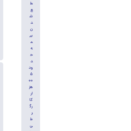
ط
ع
ش
د
ن
بی
م
ه
ح
د
ود
۵
۰۰
هز
ار
کا
رگ
ر
ط
ی