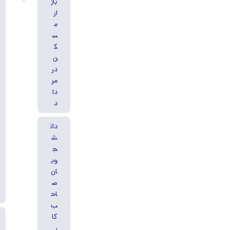
باز
ار
م
س
ک
ن
در
مر
دا
د
دان
ش
ج
وی
ان
ص
اح
ب
کا
ر