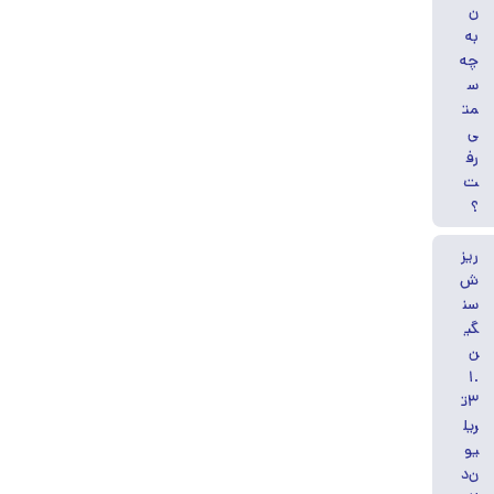
ن
به
چه
س
مت
ی
رف
ت
؟
ریز
ش
سن
گی
ن
۱.
۳ت
ریل
یو
ن‌د