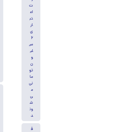
ت
اع
تب
ار
ی
۶
می
لی
و
ن
تو
ما
نی
م
ی‌
ش
ون
د
ق