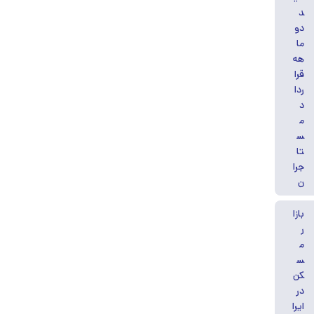
د
دو
ما
هه
قرا
ردا
د
م
س
تا
جرا
ن
بازا
ر
م
س
کن
در
ایرا