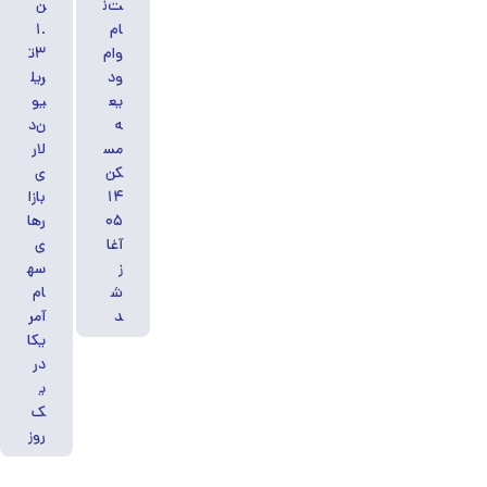
ت‌ن
ن
ام
۱.
وام
۳ت
ود
ریل
یع
یو
ه
ن‌د
مس
لار
کن
ی
۱۴
بازا
۰۵
رها
آغا
ی
ز
سه
ش
ام
د
آمر
یکا
در
ی
ک
روز