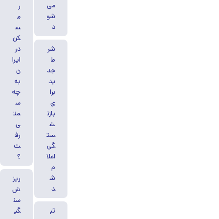
می‌
ر
شو
م
د
س
کن
شر
در
ط
ایرا
جد
ن
ید
به
برا
چه
ی
س
بازن
مت
ش
ی
ست
رف
گی
ت
اعلا
؟
م
ش
ریز
د
ش
سن
ثب
گی