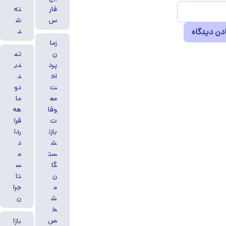
فار
ته
س
ش
د
زما
ن
تم
پرد
دی
اخ
د
ت
دو
مع
ما
وقا
هه
ت
قرا
بازن
ردا
ش
د
ست
م
گا
س
ن
تا
م
جرا
ش
ن
خ
ص
بازا