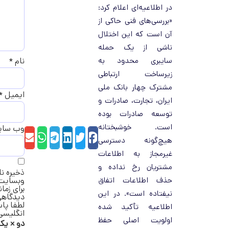
در اطلاعیه‌ای اعلام کرد:
«بررسی‌های فنی حاکی از
آن است که این اختلال
ناشی از یک حمله
سایبری محدود به
نام
*
زیرساخت ارتباطی
مشترک چهار بانک ملی
ایمیل
*
ایران، تجارت، صادرات و
توسعه صادرات بوده
است. خوشبختانه
وب‌ سا
hatsApp
Email
Telegram
LinkedIn
Twitter
Facebook
هیچ‌گونه دسترسی
غیرمجاز به اطلاعات
مشتریان رخ نداده و
ذخیره نا
حذف اطلاعات اتفاق
وبسایت 
برای زما
نیفتاده است». در این
دیدگاهی
لطفا پاس
اطلاعیه تأکید شده
انگلیسی 
اولویت اصلی حفظ
دو × یک