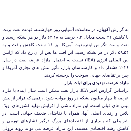
ارش
اکوبان،
در معاملات آسیایی روز چهارشنبه، قیمت نفت برنت
با کاهش ۲۱ سنت معادل ۰.۳ درصد به ۶۲.۱۸ دلار در هر بشکه رسید و
نفت وست تگزاس اینترمدیت آمریکا نیز ۱۶ سنت کاهش یافت و به
۵۸.۵۴ دلار در هر بشکه رسید. این افت ‌ها پس از آن رخ داد که آژانس
بین ‌المللی انرژی (IEA) نسبت به احتمال مازاد عرضه نفت در سال
۲۰۲ هشدار داد و کارشناسان بازار، تأثیر تنش ‌های تجاری آمریکا و
ر تقاضای جهانی سوخت را برجسته کردند.
عرضه، تهدیدی برای ثبات بازار
براساس گزارش اخیر IEA، بازار نفت ممکن است سال آینده با مازاد
ا چهار میلیون بشکه در روز مواجه شود، رقمی که فراتر از پیش‌
 های قبلی است. این مازاد ناشی از افزایش تولید کشورهای اوپک
و رقبای اصلی آنها، همراه با تقاضای ضعیف جهانی است. در
ی که بسیاری از اقتصادهای بزرگ درگیر فشارهای تورمی و
رشد اقتصادی هستند، این مازاد عرضه می ‌تواند روند نزولی