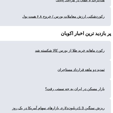
اکرات با عمان در مراحل پایانی
وردشکنی ارزش معاملات بورس / خروج ۶.۸ همت پول
زدید ترین
اخبار اکوبان
ورد ماهانه خرید طلا از بورس کالا شکسته شد
دید دو ماهه قرارداد مستاجران
زار مسکن در ایران به چه سمتی رفت؟
گین 1.3تریلیون‌دلاری بازارهای سهام آمریکا در یک روز