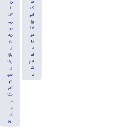
س
ن
که
۱.
امر
۳ت
وز
ریل
۱۷
یو
مر
ن‌د
دا
لار
د
ی
اع
بازا
لام
رها
ش
ی
د
سه
ام
آمر
یکا
در
ی
ک
روز