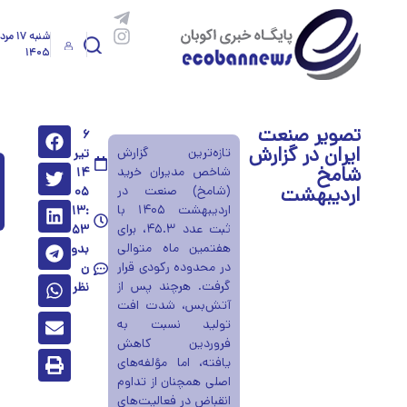
شنبه ۱۷ م
۱۴۰۵
تصویر صنعت
۶
ایران در گزارش
تازه‌ترین گزارش
تیر
شامخ
شاخص مدیران خرید
۱۴
اردیبهشت
(شامخ) صنعت در
۰۵
اردیبهشت ۱۴۰۵ با
۱۳:
ثبت عدد ۴۵.۳، برای
۵۳
هفتمین ماه متوالی
بدو
در محدوده رکودی قرار
ن
گرفت. هرچند پس از
نظر
آتش‌بس، شدت افت
تولید نسبت به
فروردین کاهش
یافته، اما مؤلفه‌های
اصلی همچنان از تداوم
انقباض در فعالیت‌های