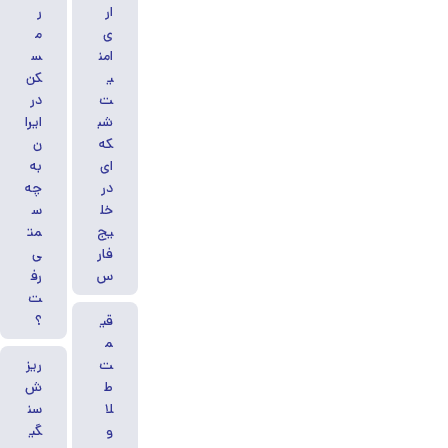
ار
ر
ی
م
امن
س
ی
کن
ت
در
شب
ایرا
که‌
ن
ای
به
در
چه
خل
س
یج‌
مت
فار
ی
س
رف
ت
؟
قی
م
ت
ریز
ط
ش
لا
سن
و
گی