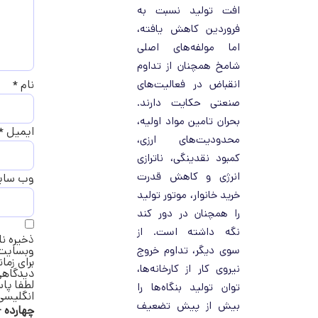
افت تولید نسبت به
فروردین کاهش یافته،
اما مولفه‌های اصلی
شامخ همچنان از تداوم
انقباض در فعالیت‌های
نام
*
صنعتی حکایت دارند.
بحران تامین مواد اولیه،
ایمیل
*
محدودیت‌های ارزی،
کمبود نقدینگی، ناترازی
انرژی و کاهش قدرت
وب‌ سا
خرید خانوار، موتور تولید
را همچنان در دور کند
نگه داشته است. از
ذخیره نا
سوی دیگر، تداوم خروج
وبسایت 
برای زمان
نیروی کار از کارخانه‌ها،
دیدگاهی
لطفا پاس
توان تولید بنگاه‌ها را
انگلیسی 
بیش از پیش تضعیف
چهارده 