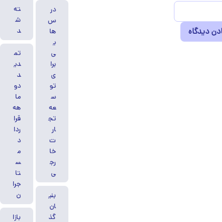
ته
در
ش
س‌
د
ها
ی
ی
تم
برا
دی
ی
د
تو
دو
س
ما
عه
هه
تج
قرا
ار
ردا
ت
د
خا
م
رج
س
ی
تا
جرا
ن
بنی
ان‌
گذ
بازا