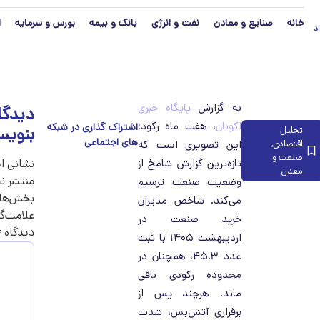
خانه
صنایع و معادن
نفت و انرژی
بانک و بیمه
بورس و سرمایه
ا
رداد
به گزارش
پایگاه خبری
دیدگا
اکوبان
، هفت ماه رکود؛
بنویس
تحلیل
اقتصادی
,
این تصویری است که
صنعت و
تازه‌ترین گزارش شامخ از
نشانی ا
معدن
منتشر ن
وضعیت صنعت ترسیم
بخش‌های
می‌کند. شاخص مدیران
علامت‌گذ
خرید صنعت در
دیدگاه
*
اردیبهشت ۱۴۰۵ با ثبت
عدد ۴۵.۳، همچنان در
محدوده رکودی باقی
ماند. هرچند پس از
برقراری آتش‌بس، شدت