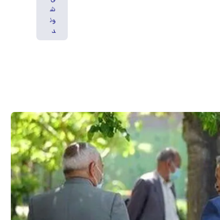
ش
ون
د