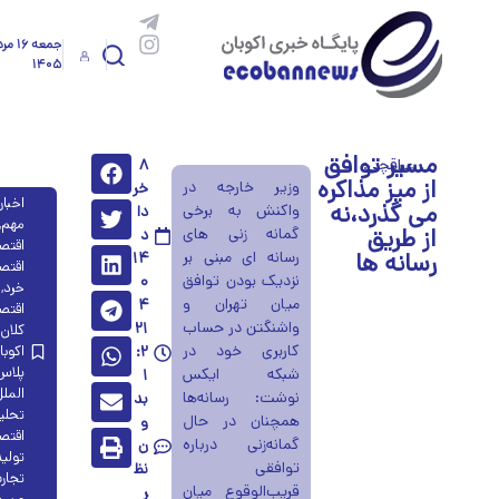
جمعه ۱۶ 
۱۴۰۵
مسیر توافق
عراقچی:
۸
از میز مذاکره
وزیر خارجه در
خر
اخبار
می گذرد،نه
واکنش به برخی
دا
مهم
,
از طریق
گمانه زنی های
د
اقتص
رسانه ها
رسانه ای مبنی بر
۱۴
اقتص
نزدیک بودن توافق
۰
خرد
,
میان تهران و
۴
اقتص
واشنگتن در حساب
۲۱
کلان
کاربری خود در
:۲
اکوبا
پلاس
شبکه ایکس
۱
المل
نوشت: رسانه‌ها
بد
تحلی
همچنان در حال
و
اقتص
گمانه‌زنی درباره
ن
تولید
توافقی
نظ
تجار
قریب‌الوقوع میان
ر