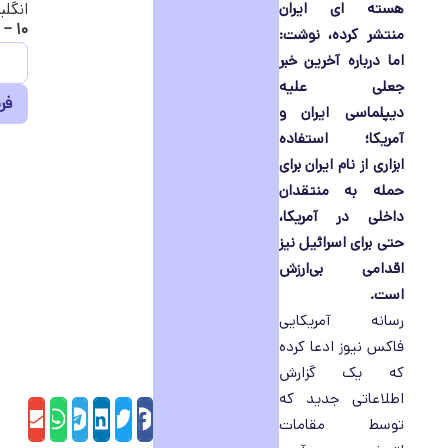
هسته ای ایران
انگلی
۱۰ − ۷ =
منتشر کرده، نوشت:
اما درباره آخرین خبر
جعلی علیه
دیپلماسی ایران و
آمریکا؛ استفاده
ابزاری از نام ایران برای
حمله به منتقدان
داخلی در آمریکا،
حتی برای اسرائیل نیز
اقدامی بی‌ارزش
است.
رسانه آمریکایی
فاکس نیوز ادعا کرده
که یک گزارش
اطلاعاتی جدید که
sApp
il
elegram
LinkedIn
Twitter
Facebook
توسط مقامات