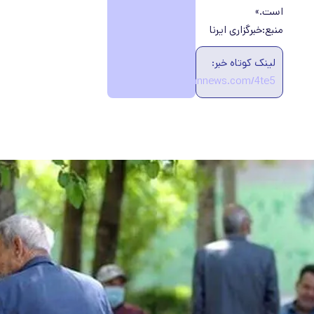
است.»
منبع:خبرگزاری ایرنا
لینک کوتاه خبر:
https://ecobannews.com/4te5