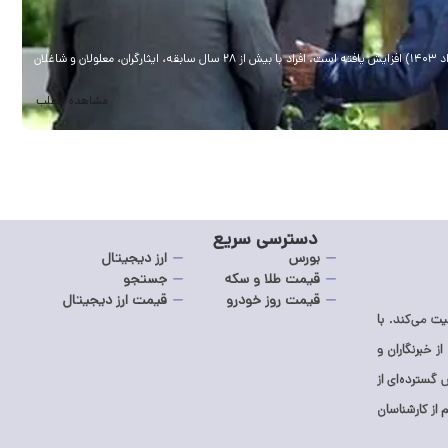
پنج‌شنبه
ثب
مدیرکل امور فنی صندوق بازنشستگی کشوری اعلام کرد که میزان سابقه خدمت الزامی برای بازنشستگی برخی گروه‌ها با توجه به سابقه خدمت آنان در تاریخ لازم‌الاجرا شدن قانون (سوم مرداد ۱۴۰۳) افزایش یافته است. افراد با بیش از ۲۸ سال سابقه، ایثارگران، معلولان و شاغلان
.
مشاهده مطلب
دسترسی سریع
بورس
ارز دیجیتال
قیمت طلا و سکه
جستجو
قیمت روز خودرو
قیمت ارز دیجیتال
ت می‌کند. با
از خبرنگاران و
گسترده‌ای از
از کارشناسان