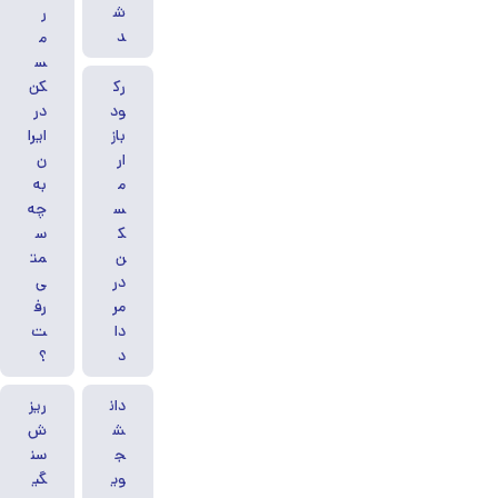
ش
ر
د
م
س
رک
کن
ود
در
باز
ایرا
ار
ن
م
به
س
چه
ک
س
ن
مت
در
ی
مر
رف
دا
ت
د
؟
دان
ریز
ش
ش
ج
سن
وی
گی