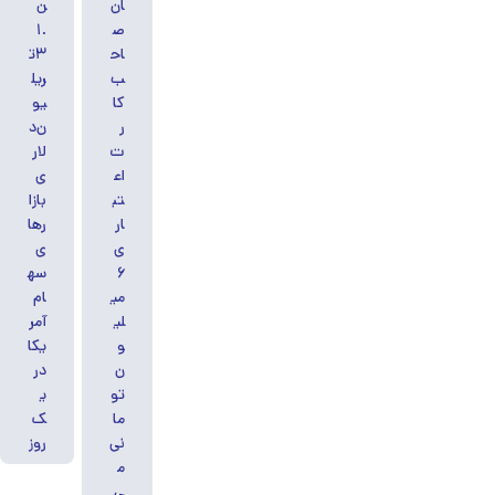
ان
ن
ص
۱.
اح
۳ت
ب
ریل
کا
یو
ر
ن‌د
ت
لار
اع
ی
تب
بازا
ار
رها
ی
ی
۶
سه
می
ام
لی
آمر
و
یکا
ن
در
تو
ی
ما
ک
نی
روز
م
ی‌