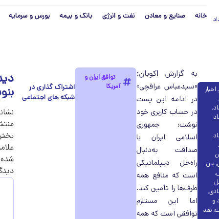
خانه
صنایع و معادن
نفت و انرژی
بانک و بیمه
بورس و سرمایه
مرداد
به گزارش اکوبان؛
دید
توافق ایران و
«سیدعباس عراقچی»
آمریکا
بنو
,
اخبار
در ادامه این پست
اد
,
در حساب کاربری خود
نشان
اد
منتش
نوشت: جمهوری
بخش‌
اد
اسلامی ایران با
,
علامت
صداقت به‌دنبال
ن
شده‌ا
راه‌حل دیپلماتیکی
,
بین
دیدگ
ل
,
است که منافع همه
ل
طرف‌ها را تأمین کند.
ادی
,
اما این مستلزم
 و
ت
,
نقد
توافقی است که همه