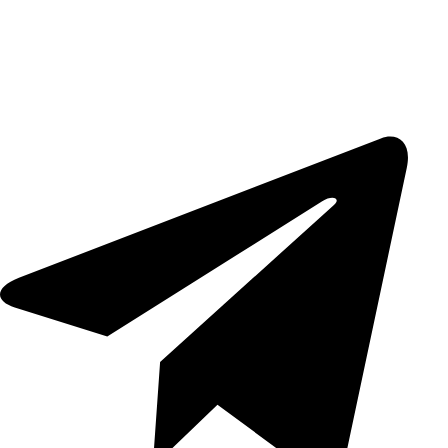
رش
ه
حتوا