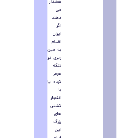
هشدار
می
دهند
اگر
ایران
اقدام
به مین
ریزی در
تنگه
هرمز
کرده یا
با
انفجار
کشتی
های
بزرگ
این
آبراه