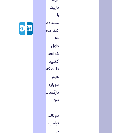
باریک
را
مسدود
Telegram
LinkedIn
کند ماه
ها
طول
خواهد
کشید
تا تنگه
هرمز
دوباره
بازگشایی
شود.
دونالد
ترامپ
در