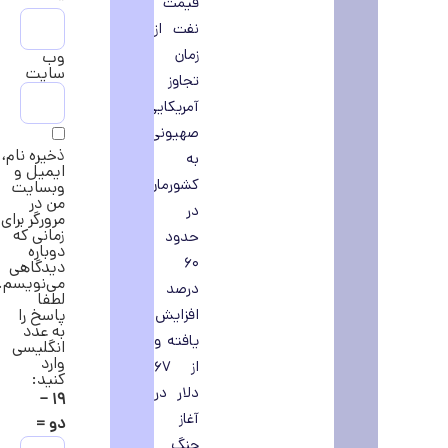
قیمت
نفت از
زمان
وب‌
سایت
تجاوز
آمریکایی
صهیونی
ذخیره نام،
به
ایمیل و
کشورمان
وبسایت
من در
در
مرورگر برای
زمانی که
حدود
دوباره
۶۰
دیدگاهی
می‌نویسم.
درصد
لطفا
افزایش
پاسخ را
به عدد
یافته و
انگلیسی
وارد
از ۶۷
کنید:
دلار در
۱۹ −
آغاز
دو =
جنگ