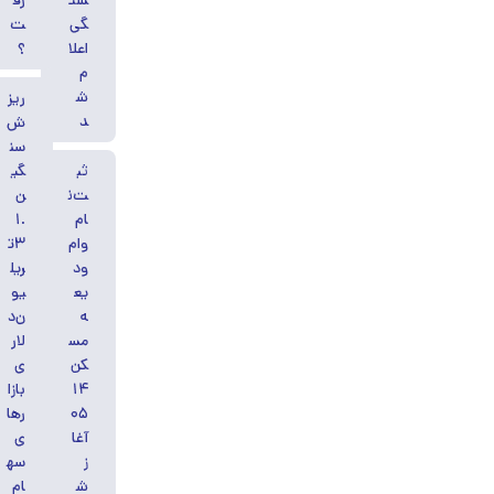
ست
رف
گی
ت
اعلا
؟
م
ش
ریز
د
ش
سن
ثب
گی
ت‌ن
ن
ام
۱.
وام
۳ت
ود
ریل
یع
یو
ه
ن‌د
مس
لار
کن
ی
۱۴
بازا
۰۵
رها
آغا
ی
ز
سه
ش
ام