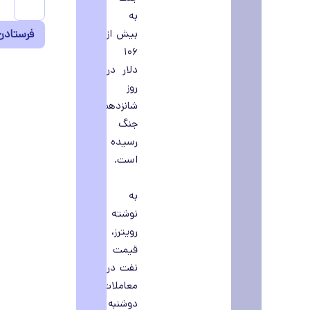
به
بیش از
۱۰۶
دلار در
روز
شانزدهم
جنگ
رسیده
است.
به
نوشته
رویترز،
قیمت
نفت در
معاملات
دوشنبه