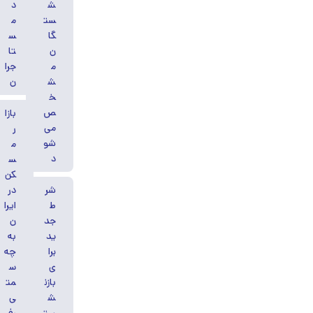
ش
د
ست
م
گا
س
ن
تا
م
جرا
ش
ن
خ
ص
بازا
می‌
ر
شو
م
د
س
کن
شر
در
ط
ایرا
جد
ن
ید
به
برا
چه
ی
س
بازن
مت
ش
ی