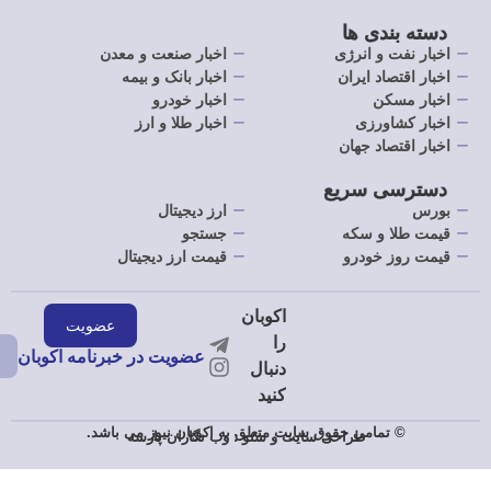
بندی ها
نفت و انرژی
اخبار صنعت و معدن
قتصاد ایران
اخبار بانک و بیمه
 مسکن
اخبار خودرو
کشاورزی
اخبار طلا و ارز
اقتصاد جهان
سی سریع
ارز دیجیتال
لا و سکه
جستجو
وز خودرو
قیمت ارز دیجیتال
عضویت در خبرنامه اکوبان
© تمامی حقوق سایت متعلق به اکوبان نیوز می باشد.
طراحی سایت
و
سئو
:
وب نگاران پارسه