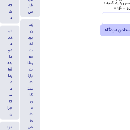
سی وارد کنید:
فار
ته
− ۱۴ =
س
ش
د
زما
ن
تم
پرد
دی
اخ
د
ت
دو
مع
ما
وقا
هه
ت
قرا
بازن
ردا
ش
د
ست
م
گا
س
ن
تا
م
جرا
ش
ن
خ
ص
بازا