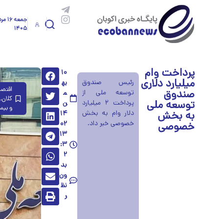
جمعه ۱۶ 
۱۴۰۵
پرداخت وام
۱۰
میلیارد دلاری
رئیس صندوق
به
اقتصا
صندوق
توسعه ملی از
م
کلان
,
توسعه ملی
پرداخت ۲ میلیارد
ن
و بیم
به بخش
دلار وام به بخش
۱۴
خصوصی خبر داد.
خصوصی
۰۲
۱۳
:۳
۲
بد
ون
نظ
ر