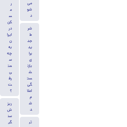
می‌
ر
شو
م
د
س
کن
شر
در
ط
ایرا
جد
ن
ید
به
برا
چه
ی
س
بازن
مت
ش
ی
ست
رف
گی
ت
اعلا
؟
م
ش
ریز
د
ش
سن
ثب
گی