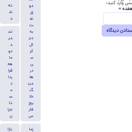
سی وارد کنید:
ته
دو
ش
ق
د
نف
ت
به
تم
دنب
دی
ال
د
کر
دو
س
ما
ی
هه
در
قرا
هل
ردا
دین
د
گ
م
خل
س
یج‌
تا
فار
جرا
س
ن
زما
بازا