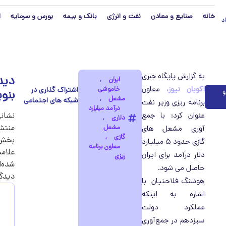
خانه
صنایع و معادن
نفت و انرژی
بانک و بیمه
بورس و سرمایه
ا
رداد
به گزارش پایگاه خبری
دید
ایران
,
اکوبان نیوز،
معاون
خاموشی
بنو
و
مشعل
,
برنامه ریزی وزیر نفت
درآمد میلیارد
عنوان کرد: با جمع
نشان
دلاری
,
منتش
مشعل
آوری مشعل های
گازی
,
بخش‌ه
گازی حدود ۵ میلیارد
معاون برنامه
علامت
دلار درآمد برای ایران
ریزی
شده‌ا
حاصل می شود.
دیدگ
هوشنگ فلاحتیان با
اشاره به اینکه
عملکرد دولت
سیزدهم در جمع‌آوری