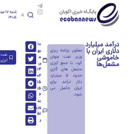
شنبه ۱۷ م
۱۴۰۵
درآمد میلیارد
۱۰
دلاری ایران با
معاون برنامه ریزی
به
نفت 
خاموشی
وزیر نفت عنوان
م
انرژی
مشعل‌ها
کرد: با جمع آوری
ن
مشعل های گازی
۱۴
حدود ۵ میلیارد
۰۲
دلار درآمد برای
۱۵
ایران حاصل می
:۵
شود.
۶
بد
ون
نظ
ر