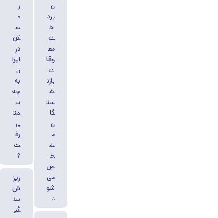
ن
ر
پرد
م
اخ
س
ت
کن
مع
در
وقا
ایرا
ت
ن
بازن
به
ش
چه
ست
س
گا
مت
ن
ی
م
رف
ش
ت
خ
؟
ص
می‌
ریز
شو
ش
د
سن
گی