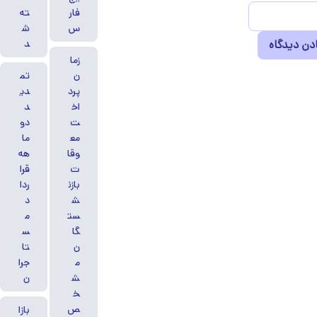
فار
ته
س
ش
د
زما
ن
تم
پرد
دی
اخ
د
ت
دو
مع
ما
وقا
هه
ت
قرا
بازن
ردا
ش
د
ست
م
گا
س
ن
تا
م
جرا
ش
ن
خ
ص
بازا