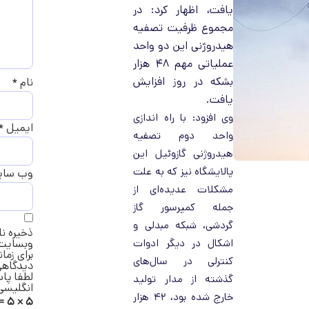
یافت، اظهار کرد: در
مجموع ظرفیت تصفیه
هیدروژنی این دو واحد
عملیاتی مهم ۴۸ هزار
بشکه در روز افزایش
نام
*
یافت.
وی افزود: با راه اندازی
ایمیل
*
واحد دوم تصفیه
هیدروژنی گازوئیل این
پالایشگاه نیز که به علت
وب‌ سا
مشکلات عدیده‌ای از
جمله کمپرسور گاز
گردشی، شبکه مبدلی و
ذخیره نا
اشکال در دیگر ادوات
وبسایت 
برای زمان
کنترلی در سال‌های
دیدگاهی
لطفا پاس
گذشته از مدار تولید
انگلیسی 
خارج شده بود، ۴۲ هزار
۵ × ۵ =