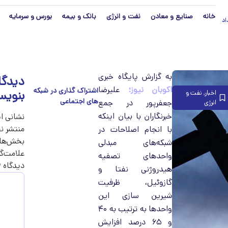
خانه
صنایع و معادن
نفت و انرژی
بانک و بیمه
بورس و سرمایه
مرداد
به گزارش پایگاه خبری
دیدگا
اکوبان نیوز؛
علیرضا
بنویس
اخبار
,
نفت و
جعفرپور در جمع
انرژی
خبرنگاران با بیان اینکه
نشانی ا
منتشر ن
با انجام اصلاحات در
بخش‌های
شبکه‌های مبدلی
علامت‌گذ
واحدهای تصفیه
دیدگاه
*
هیدروژنی نفتا و
گازوئیل، ظرفیت
شیرین سازی این
واحدها به ترتیب به ۴۰
و ۶۵ درصد افزایش