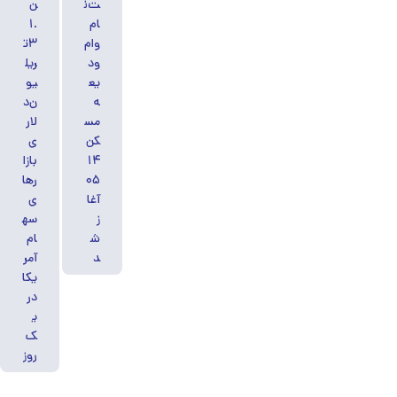
ت‌ن
ن
ام
۱.
وام
۳ت
ود
ریل
یع
یو
ه
ن‌د
مس
لار
کن
ی
۱۴
بازا
۰۵
رها
آغا
ی
ز
سه
ش
ام
د
آمر
یکا
در
ی
ک
روز