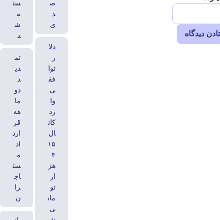
ص
ست
د
ه
ی
ش
د
دلا
ر
تم
توا
دی
فق
د
ی
دو
وا
ما
رد
هه
کان
قر
ال
ارد
۱۵
اد
۴
م
هز
ست
ار
اج
تو
را
مان
ن
ی
ش