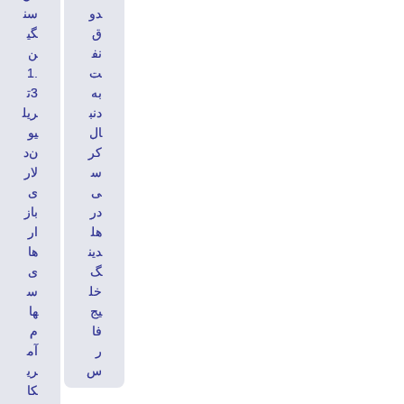
دو
سن
ق
گی
نف
ن
ت
1.
به
3ت
دنب
ریل
ال
یو
کر
ن‌د
س
لار
ی
ی
در
باز
هل
ار
دین
ها
گ
ی
خل
س
یج‌
ها
فا
م
ر
آم
س
ری
کا