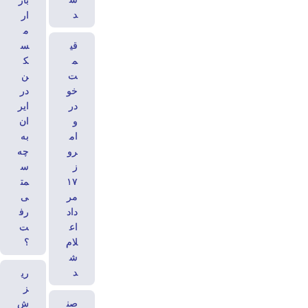
باز
د
ار
م
قی
س
م
ک
ت
ن
خو
در
در
ایر
و
ان
ام
به
رو
چه
ز
س
۱۷
مت
مر
ی
داد
رف
اع
ت
لام
؟
ش
د
ری
ز
صن
ش