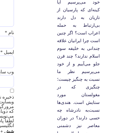
خود می‌پرسیم آیا
کینه‌ای که پارسیان از
تازیان به دل دارند
بی‌ارتباط به حمله
نام
*
اعراب است؟ اگر چنین
است چرا ایرانیان علاقه
چندانی به خلیفه سوم
ایمیل
*
اسلام ندارند؟ چند قرن
جلو می‌آییم و از خود
می‌پرسیم نظر ما
وب‌ سا
نسبت به چنگیز چیست؛
چنگیزی که در
مغولستان مورد
ذخیره نا
وبسایت
ستایش است. هندی‌ها
مرورگر 
نسبت‌به نادرشاه چه
که دوبا
می‌نویس
حسی دارند؟ در دوران
لطفا پا
معاصر نیز دشمنی
انگلیسی 
شش + ی