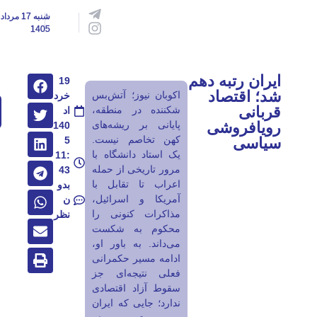
شنبه 17 مرداد
1405
ایران رتبه دهم
19
شد؛ اقتصاد
اکوبان نیوز؛ آتش‌بس
خرد
قربانی
شکننده در منطقه،
اد
رویافروشی
پایانی بر ریشه‌های
140
کهن تخاصم نیست.
سیاسی
5
یک استاد دانشگاه با
11:
مرور تاریخی از حمله
43
اعراب تا تقابل با
بدو
آمریکا و اسرائیل،
ن
مذاکرات کنونی را
نظر
محکوم به شکست
می‌داند. به باور او،
ادامه مسیر حکمرانی
فعلی نتیجه‌ای جز
سقوط آزاد اقتصادی
ندارد؛ جایی که ایران