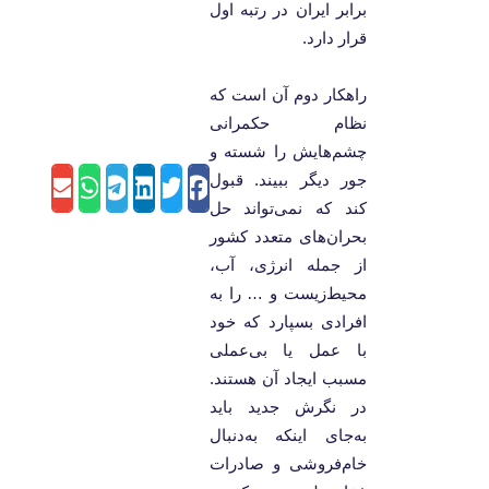
برابر ایران در رتبه اول
قرار دارد.
راهکار دوم آن است که
نظام حکمرانی
چشم‌هایش را شسته و
جور دیگر ببیند. قبول
atsApp
mail
Telegram
LinkedIn
Twitter
Facebook
کند که نمی‌تواند حل
بحران‌های متعدد کشور
از جمله انرژی، آب،
محیط‌زیست و … را به
افرادی بسپارد که خود
با عمل یا بی‌عملی
مسبب ایجاد آن هستند.
در نگرش جدید باید
به‌جای اینکه به‌دنبال
خام‌فروشی و صادرات