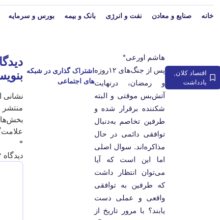
خانه
صنایع و معادن
نفت و انرژی
بانک و بیمه
بورس و سرمایه
هاشم اورعی*
دیدگا
پس از جنگ‌های ۱۲روزه
اقتصاد کلان
,
بنویس
یادداشت
و رمضان، درنهایت
آتش‌بس موقتی و البته
نشانی ا
منتشر ن
شکننده برقرار شده و
بخش‌های
طرفین تخاصم به‌دنبال
علامت‌گ
توافقی دائمی در حال
*
مذاکره‌اند. سوال اصلی
دیدگاه
*
اما این است که آیا
می‌توان انتظار داشت
که طرفین به توافقی
واقعی و عملی دست
یابند؟ با مرور تاریخ از