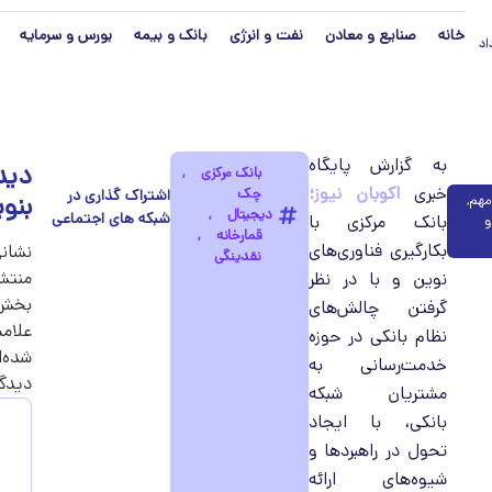
خانه
صنایع و معادن
نفت و انرژی
بانک و بیمه
بورس و سرمایه
مرداد
به گزارش پایگاه
دید
بانک مرکزی
,
خبری
اکوبان نیوز؛
چک
بنو
 مهم
,
دیجیتال
,
بانک مرکزی با
و
قمارخانه
,
بکارگیری فناوری‌های
نشان
نقدینگی
منتش
نوین و با در نظر
بخش‌ه
گرفتن چالش‌های
علامت
نظام بانکی در حوزه
شده‌ا
خدمت‌رسانی به
دیدگ
مشتریان شبکه
بانکی، با ایجاد
تحول در راهبردها و
شیوه‌های ارائه