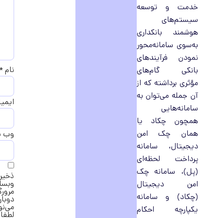
خدمت و توسعه
سیستم‌های
هوشمند بانکداری
به‌سوی سامانه‌محور
نمودن فرآیندهای
نام
*
بانکی گام‌های
مؤثری برداشته که از
آن جمله می‌توان به
ایمی
سامانه‌هایی
همچون چکاد یا
همان چک امن
وب‌ 
دیجیتال، سامانه
پرداخت لحظه‌ای
(پل)، سامانه چک
ذخیره
وبسا
امن دیجیتال
مرورگ
(چکاد) و سامانه
دوبار
می‌ن
یکپارچه احکام
لطفا 