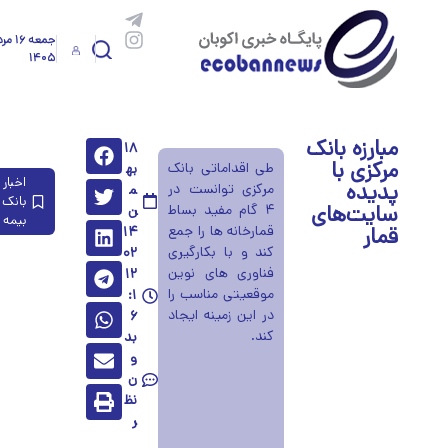
جمعه ۱۶ 
۱۴۰۵
مبارزه بانک
۱۸
مرکزی با
طی اقداماتی بانک
به
اخبار
پدیده
مرکزی توانست در
م
بانک 
سایت‌های
۴ گام مفید بساط
ن
بیمه
قمار
قمارخانه ها را جمع
۱۴
کند و با بکارگیری
۰۲
فناوری های نوین
۱۲
موقعیتی مناسب را
:۱
در این زمینه ایجاد
۶
کند.
بد
و
ن
نظ
ر