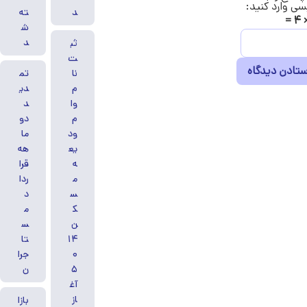
سی وارد کنید:
د
ته
 =
ش
د
ثب
ت‌
نا
تم
م
دی
وا
د
م
دو
ود
ما
یع
هه
ه
قرا
م
ردا
س
د
ک
م
ن
س
۱۴
تا
۰
جرا
۵
ن
آغ
از
بازا