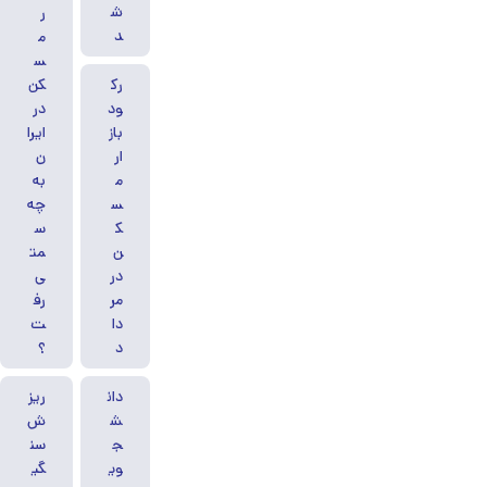
ش
ر
د
م
س
رک
کن
ود
در
باز
ایرا
ار
ن
م
به
س
چه
ک
س
ن
مت
در
ی
مر
رف
دا
ت
د
؟
دان
ریز
ش
ش
ج
سن
وی
گی