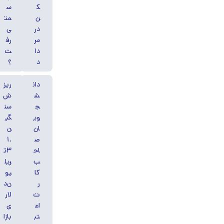
ک
س
ن
مت
در
ی
مر
رف
دا
ت
د
؟
دان
ریز
ش
ش
ج
سن
وی
گی
ان
ن
ص
۱.
اح
۳ت
ب
ریل
کا
یو
ر
ن‌د
ت
لار
اع
ی
تب
بازا