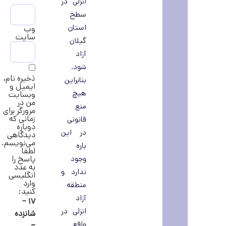
انزلی در
سطح
استان
وب‌
سایت
گیلان
آزاد
شود.
ذخیره نام،
بنابراین
ایمیل و
هیچ
وبسایت
من در
منع
مرورگر برای
زمانی که
قانونی
دوباره
در این
دیدگاهی
می‌نویسم.
باره
لطفا
وجود
پاسخ را
به عدد
ندارد و
انگلیسی
وارد
منطقه
کنید:
آزاد
۱۷ −
انزلی در
شانزده
واقع
=