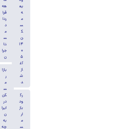
یع
هه
ه
قرا
م
ردا
س
د
ک
م
ن
س
۱۴
تا
۰
جرا
۵
ن
آغ
از
بازا
ش
ر
د
م
س
رک
کن
ود
در
باز
ایرا
ار
ن
م
به
س
چه