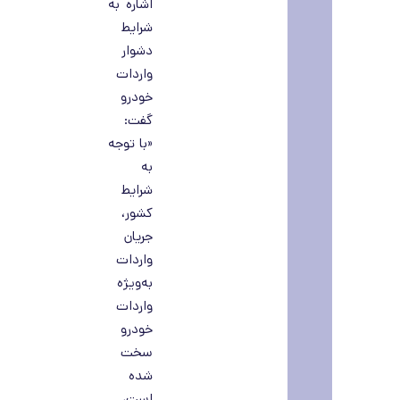
اشاره به
شرایط
دشوار
واردات
خودرو
گفت:
«با توجه
به
شرایط
کشور،
جریان
واردات
به‌ویژه
واردات
خودرو
سخت
شده
است،