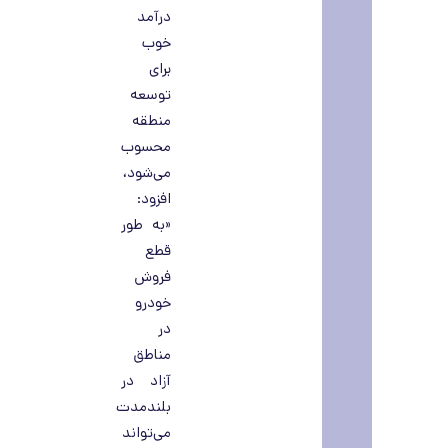
درآمد
خوب
برای
توسعه
منطقه
محسوب
می‌شود،
افزود:
«به طور
قطع
فروش
خودرو
در
مناطق
آزاد در
بلندمدت
می‌تواند