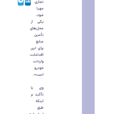
تجاری
مهیا
شود.
یکی از
محل‌های
تأمین
منابع
برای این
اقدامات،
واردات
خودرو
است».
وی با
تأکید بر
اینکه
طبق