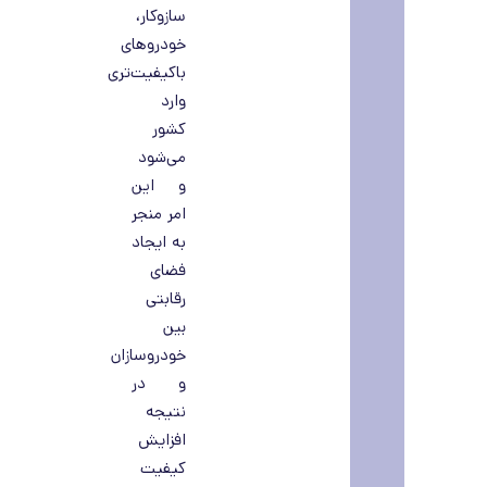
سازوکار،
خودروهای
باکیفیت‌تری
وارد
کشور
می‌شود
و این
امر منجر
به ایجاد
فضای
رقابتی
بین
خودروسازان
و در
نتیجه
افزایش
کیفیت