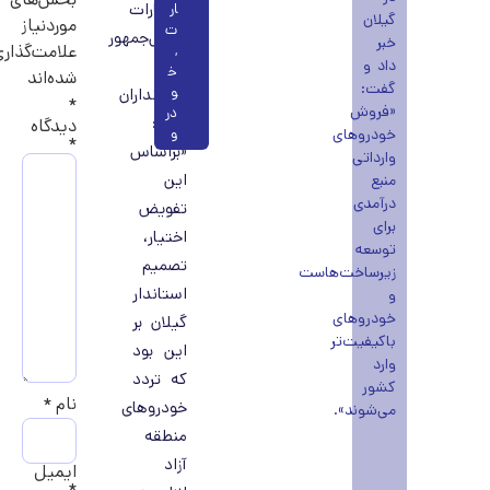
اختیارات
ار
گیلان
موردنیاز
ت
رئیس‌جمهور
خبر
علامت‌گذاری
,
داد و
به
خ
شده‌اند
گفت:
و
استانداران
*
«فروش
در
گفت:
دیدگاه
خودروهای
و
*
«براساس
وارداتی
این
منبع
درآمدی
تفویض
برای
اختیار،
توسعه
تصمیم
زیرساخت‌هاست
استاندار
و
خودروهای
گیلان بر
باکیفیت‌تر
این بود
وارد
که تردد
کشور
نام
*
خودروهای
می‌شوند».
منطقه
آزاد
ایمیل
*