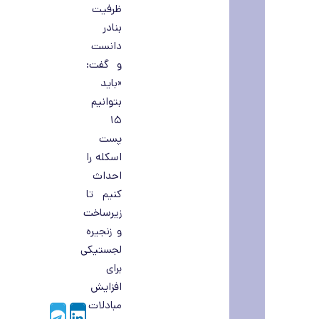
ظرفیت
بنادر
دانست
و گفت:
«باید
بتوانیم
۱۵
پست
اسکله را
احداث
کنیم تا
زیرساخت
و زنجیره
لجستیکی
برای
افزایش
مبادلات
Telegram
LinkedIn