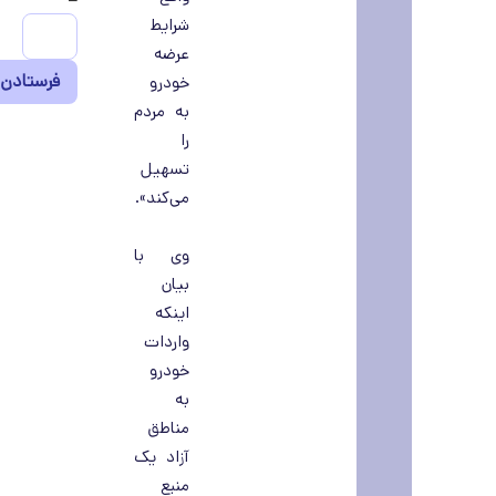
شرایط
عرضه
خودرو
به مردم
را
تسهیل
می‌کند».
وی با
بیان
اینکه
واردات
خودرو
به
مناطق
آزاد یک
منبع