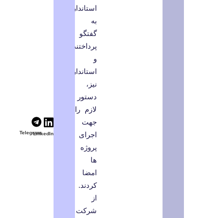
استاندار
به
گفتگو
پرداختند
و
استاندار
نیز،
دستور
لازم را
جهت
Telegram
اجرای
LinkedIn
پروژه
ها
امضا
کردند.
از
شرکت