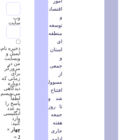
امور
اقتصادی
و
وب‌
سایت
توسعه
منطقه
ای
ذخیره نام،
استان
ایمیل و
و
وبسایت
من در
جمعی
مرورگر
برای
از
زمانی که
مسوولین
دوباره
دیدگاهی
افتتاح
می‌نویسم.
شد و
لطفا
پاسخ را
تا روز
به عدد
انگلیسی
جمعه
وارد
هفته
کنید:
چهار ×
جاری
2 =
ادامه