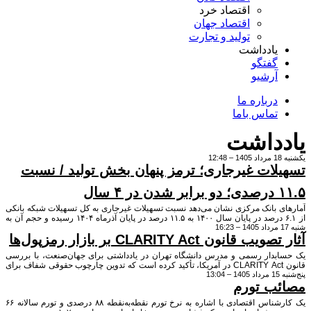
اقتصاد خرد
اقتصاد جهان
تولید و تجارت
یادداشت
گفتگو
آرشیو
درباره ما
تماس باما
داشت
لات غیرجاری؛ ترمز پنهان بخش تولید / نسبت
 سال
ی بانک مرکزی نشان می‌دهد نسبت تسهیلات غیرجاری به کل تسهیلات شبکه بانکی
از ۶.۱ درصد در پایان سال ۱۴۰۰ به ۱۱.۵ درصد در پایان آذرماه ۱۴۰۴ رسیده و حجم آن به
حدود ۱,۵۳۸ همت افزایش یافته است. این وضعیت، ظرفیت شبکه بانکی برای تامین مالی
قانون CLARITY Act بر بازار رمزپول‌ها
های مولد را کاهش داده و دسترسی بنگاه‌های تولیدی به منابع اعتباری را محدود
ست.
بدار رسمی و مدرس دانشگاه تهران در یادداشتی برای جهان‌صنعت، با بررسی
قانون CLARITY Act در آمریکا، تأکید کرده است که تدوین چارچوب حقوقی شفاف برای
13
ها، کاهش ریسک مقرراتی و زمینه‌ساز ورود سرمایه‌گذاران نهادی به این بازار
ب تورم
خواهد شد. به گفته وی، ایران نیز با بیش از ۱۵ میلیون کاربر در این حوزه، ناگزیر به تدوین
 شفاف و پایدار برای ساماندهی بازار رمزپول‌ها خواهد بود.
یک کارشناس اقتصادی با اشاره به نرخ تورم نقطه‌به‌نقطه ۸۸ درصدی و تورم سالانه ۶۶