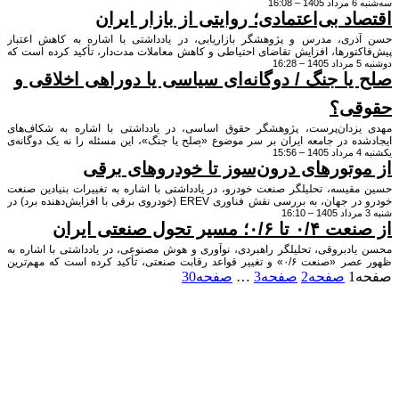
16:
ایدار بدون سرمایه اجتماعی امکان‌پذیر نیست و سرمایه اجتماعی نیز بدون وجود
د بی‌اعتمادی؛ روایتی از بازار ایران
ای تعامل، گفت‌وگو و مشارکت شکل نمی‌گیرد.
ری، مدرس و پژوهشگر بازاریابی، در یادداشتی با اشاره به کاهش اعتبار
تورها، افزایش تقاضای احتیاطی و کاهش معاملات مدت‌دار، تأکید کرده است که
 ایران در شرایط امروز بیش از هر زمان دیگری به اعتماد نیاز دارد و هزینه
یا جنگ / دوگانه‌ای سیاسی یا دوراهی اخلاقی و
ادی، گاهی گران‌تر از کمبود کالا تمام می‌شود.
قی؟
زدان‌پرست، پژوهشگر حقوق اساسی، در یادداشتی با اشاره به شکاف‌های
ه در جامعه ایران بر سر موضوع «صلح یا جنگ»، این مسئله را نه یک دوگانه‌ی
 بلکه یک دوراهی اخلاقی و یک مسأله حقوق عمومی دانسته است که در آن هر
وتورهای درون‌سوز تا خودروهای برقی
 بخشی از خیر را قربانی می‌کند.
قیسه، تحلیلگر صنعت خودرو، در یادداشتی با اشاره به تغییرات بنیادین صنعت
خودرو در جهان، به بررسی نقش فناوری EREV (خودروی برقی با افزایش‌دهنده برد) در
عت خودروی ایران پرداخته و آن را پلی برای ورود به عصر خودروهای تمام‌برقی
؛ مسیر تحول صنعتی ایران
 است.
ادبروقی، تحلیلگر راهبردی، نوآوری و هوش مصنوعی، در یادداشتی با اشاره به
ظهور عصر «صنعت ۰/۶» و تغییر قواعد رقابت صنعتی، تأکید کرده است که مهم‌ترین
ش روی صنعت ایران، نه کمبود فناوری، بلکه غافلگیر شدن در برابر موج تغییراتی
1
صفحه
2
صفحه
3
…
صفحه
30
 همین امروز در حال شکل‌گیری است.