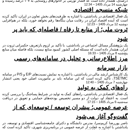
درصدی، هشدار داده است که فشار تورمی بر خانوارهای روستایی به ۱۰۷ درصد رسیده و
 12:34
وسط جامعه به شدت تضعیف شده است. به گفته وی، تورم سالانه سبد معیشتی
 منسجم اقتصادی
 اقتصادی در یادداشتی، با اشاره به ظرفیت‌های بخش تعاون در ایران، تأکید کرده
آینده اقتصاد ایران در رقابت میان بنگاه‌ها رقم نخواهد خورد، بلکه در هم‌افزایی
ای مردمی، مشارکت هوشمندانه و حکمرانی نوین تعاون شکل خواهد گرفت. به
ملی؛ از منابع تا رفاه / فاصله‌ای که باید پر
، «حکمرانی شبکه‌ای تعاون» بازطراحی معماری اقتصاد ملی بر پایه هم‌افزایی
‌های خرد، اعتماد اجتماعی و مشارکت عمومی است.
شگر مسائل اجتماعی در یادداشتی، با تأکید بر لزوم بازتعریف حکمرانی ثروت در
هشدار داده است که مسئله اصلی کشور کمبود منابع نیست، بلکه فاصله میان منابع
16
و ناتوانی در تبدیل ثروت طبیعی به ارزش عمومی و سرمایه ماندگار است. به گفته
اطلاع‌رسانی و تحلیل در سامانه‌های رسمی
رانی ثروت باید بر چهار پرسش بنیادین استوار باشد: ثروت چگونه ایجاد می‌شود؟
از آن بهره‌مند می‌شود؟ چه هزینه‌ای به جامعه و نسل آینده تحمیل می‌شود؟ و چه
ز ارزش ایجادشده به سرمایه عمومی بازمی‌گردد؟
ر سرمایه
یک کارشناس ارشد مالی در یادداشتی، با اشاره به نمایش نسبت‌های E/P و P/S در سامانه
TSETMC، تأکید کرده است که این سامانه باید بر ماموریت اصلی خود یعنی انتشار
 12:40
 خام، دقیق و به‌روز تمرکز کند و ارائه تحلیل و نسبت‌های تفسیری را به تحلیلگران
های کمک به تولید
ان سرمایه‌گذاری واگذار نماید. به گفته وی، انتخاب هر نسبت مالی برای نمایش،
عی انتخاب تحلیلی است که ممکن است سرمایه‌گذاران را به‌سوی یک رویکرد خاص
 اقتصادی در یادداشتی، راه‌های کمک به تولید در شرایط پساجنگ را بررسی کرده
ند.
ه اعتقاد او، دولت از دو مسیر تخصیص بودجه‌های حمایتی و تعویق در دریافت
17:
 خود از بنگاه‌ها می‌تواند به تولید کمک کند، اما عدم هماهنگی بین دستگاه‌ها این
 عمومی؛ پیشران توسعه / توسعه‌ای که از
ها را با مشکل روبرو کرده است.
وگو آغاز می‌شود
وررضا کریم‌سرا، مدرس دانشگاه و دکترای جامعه‌شناسی اقتصادی و توسعه، در
ی با اشاره به غفلت از عرصه عمومی در برنامه‌ریزی شهری، تأکید کرده است که