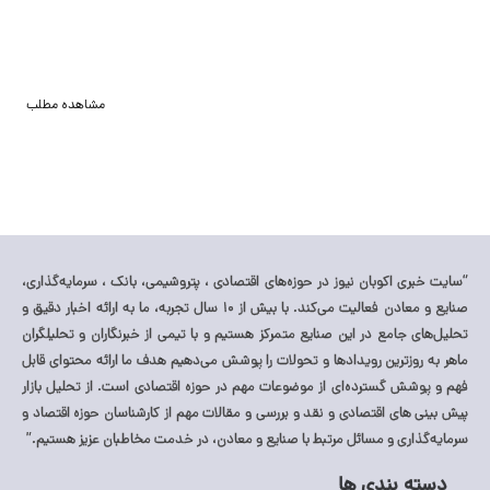
اموال تراستی‌های نفت آغاز شد
محاسبه تعرفه‌
هران با تشریح آخرین اقدامات دستگاه قضایی برای وصول تعهدات ارزی، از
جزئی در مصرف 
توقیف ۱,۶۷۳ میلیارد تومان از اموال شرکت‌های تراستی، وصول چندین میلیون دلار،
نیرو نیز تأکی
هم و توقیف گسترده اموال منقول و غیرمنقول این شرکت‌ها خبر داد.
مصرف خارج از 
مشاهده مطلب
ی اکوبان نیوز در حوزه‌های اقتصادی ، پتروشیمی، بانک ، سرمایه‌گذاری،
صنایع و معادن فعالیت می‌کند. با بیش از ۱۰ سال تجربه، ما به ارائه اخبار دقیق و
 جامع در این صنایع متمرکز هستیم و با تیمی از خبرنگاران و تحلیلگران
وزترین رویدادها و تحولات را پوشش می‌دهیم هدف ما ارائه محتوای قابل
ش گسترده‌ای از موضوعات مهم در حوزه اقتصادی است. از تحلیل بازار
های اقتصادی و نقد و بررسی و مقالات مهم از کارشناسان حوزه اقتصاد و
اری و مسائل مرتبط با صنایع و معادن، در خدمت مخاطبان عزیز هستیم.”
 بندی ها